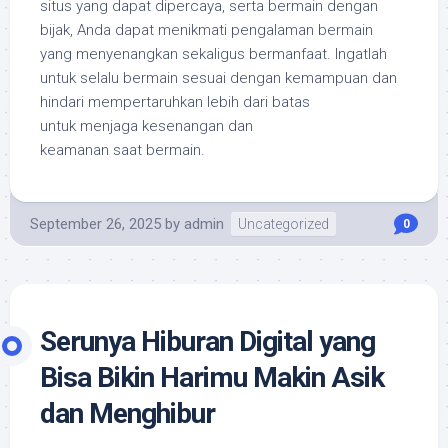
situs yang dapat dipercaya, serta bermain dengan
bijak, Anda dapat menikmati pengalaman bermain
yang menyenangkan sekaligus bermanfaat. Ingatlah
untuk selalu bermain sesuai dengan kemampuan dan
hindari mempertaruhkan lebih dari batas
untuk menjaga kesenangan dan
keamanan saat bermain.
September 26, 2025
by
admin
Uncategorized
0
Serunya Hiburan Digital yang
Bisa Bikin Harimu Makin Asik
dan Menghibur