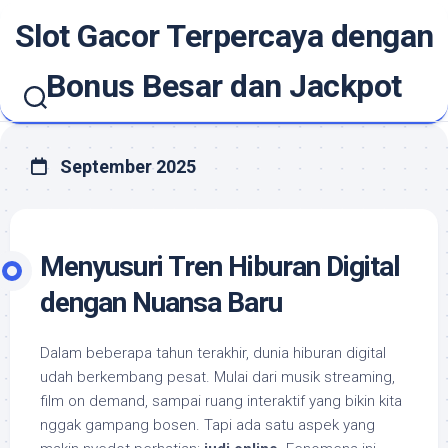
Skip
Slot Gacor Terpercaya dengan
to
content
Bonus Besar dan Jackpot
September 2025
Menyusuri Tren Hiburan Digital
dengan Nuansa Baru
Dalam beberapa tahun terakhir, dunia hiburan digital
udah berkembang pesat. Mulai dari musik streaming,
film on demand, sampai ruang interaktif yang bikin kita
nggak gampang bosen. Tapi ada satu aspek yang