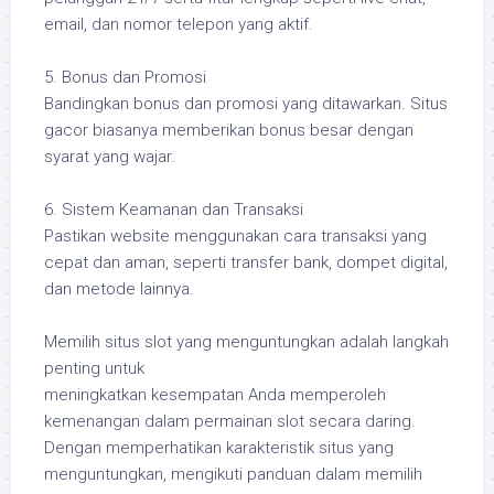
email, dan nomor telepon yang aktif.
5. Bonus dan Promosi
Bandingkan bonus dan promosi yang ditawarkan. Situs
gacor biasanya memberikan bonus besar dengan
syarat yang wajar.
6. Sistem Keamanan dan Transaksi
Pastikan website menggunakan cara transaksi yang
cepat dan aman, seperti transfer bank, dompet digital,
dan metode lainnya.
Memilih situs slot yang menguntungkan adalah langkah
penting untuk
meningkatkan kesempatan Anda memperoleh
kemenangan dalam permainan slot secara daring.
Dengan memperhatikan karakteristik situs yang
menguntungkan, mengikuti panduan dalam memilih