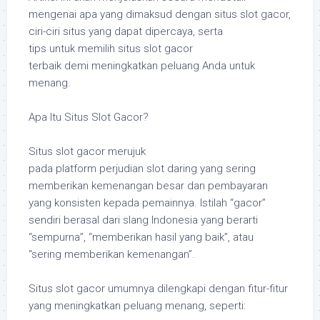
mengenai apa yang dimaksud dengan situs slot gacor,
ciri-ciri situs yang dapat dipercaya, serta
tips untuk memilih situs slot gacor
terbaik demi meningkatkan peluang Anda untuk
menang.
Apa Itu Situs Slot Gacor?
Situs slot gacor merujuk
pada platform perjudian slot daring yang sering
memberikan kemenangan besar dan pembayaran
yang konsisten kepada pemainnya. Istilah “gacor”
sendiri berasal dari slang Indonesia yang berarti
“sempurna”, “memberikan hasil yang baik”, atau
“sering memberikan kemenangan”.
Situs slot gacor umumnya dilengkapi dengan fitur-fitur
yang meningkatkan peluang menang, seperti: