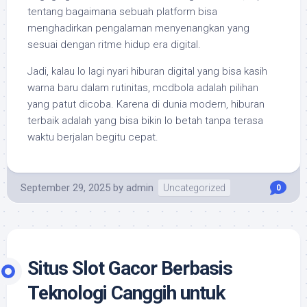
tentang bagaimana sebuah platform bisa
menghadirkan pengalaman menyenangkan yang
sesuai dengan ritme hidup era digital.
Jadi, kalau lo lagi nyari hiburan digital yang bisa kasih
warna baru dalam rutinitas, mcdbola adalah pilihan
yang patut dicoba. Karena di dunia modern, hiburan
terbaik adalah yang bisa bikin lo betah tanpa terasa
waktu berjalan begitu cepat.
September 29, 2025
by
admin
Uncategorized
0
Situs Slot Gacor Berbasis
Teknologi Canggih untuk