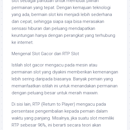
slot sebagai panduan untuk membuat pilihan
permainan yang tepat. Dengan kemajuan teknologi
yang ada, bermain slot kini menjadi lebih sederhana
dan cepat, sehingga siapa saja bisa merasakan
sensasi hiburan dan peluang mendapatkan
keuntungan hanya dengan perangkat yang terhubung
ke internet.
Mengenal Slot Gacor dan RTP Slot
Istilah slot gacor mengacu pada mesin atau
permainan slot yang diyakini memberikan kemenangan
lebih sering daripada biasanya. Banyak pemain yang
memanfaatkan istilah ini untuk menandakan permainan
dengan peluang besar untuk meraih maxwin.
Di sisi lain, RTP (Return to Player) mengacu pada
persentase pengembalian kepada pemain dalam
waktu yang panjang. Misalnya, jika suatu slot memiliki
RTP sebesar 96%, ini berarti secara teori akan