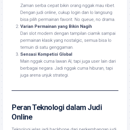
Zaman serba cepat bikin orang nggak mau ribet.
Dengan judi online, cukup login dan lo langsung
bisa pilih permainan favorit. No queue, no drama.
Varian Permainan yang Bikin Nagih
Dari slot modern dengan tampilan ciamik sampai
permainan klasik yang nostalgic, semua bisa lo
temuin di satu genggaman.
Sensasi Kompetisi Global
Main nggak cuma lawan AI, tapi juga user lain dari
berbagai negara. Jadi nggak cuma hiburan, tapi
juga arena unjuk strategi.
Peran Teknologi dalam Judi
Online
Teknologi jelas jadi backbone dari perkembangan judi