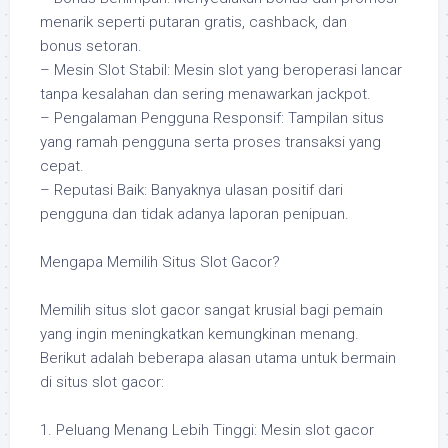
menarik seperti putaran gratis, cashback, dan
bonus setoran.
– Mesin Slot Stabil: Mesin slot yang beroperasi lancar
tanpa kesalahan dan sering menawarkan jackpot.
– Pengalaman Pengguna Responsif: Tampilan situs
yang ramah pengguna serta proses transaksi yang
cepat.
– Reputasi Baik: Banyaknya ulasan positif dari
pengguna dan tidak adanya laporan penipuan.
Mengapa Memilih Situs Slot Gacor?
Memilih situs slot gacor sangat krusial bagi pemain
yang ingin meningkatkan kemungkinan menang.
Berikut adalah beberapa alasan utama untuk bermain
di situs slot gacor:
1. Peluang Menang Lebih Tinggi: Mesin slot gacor