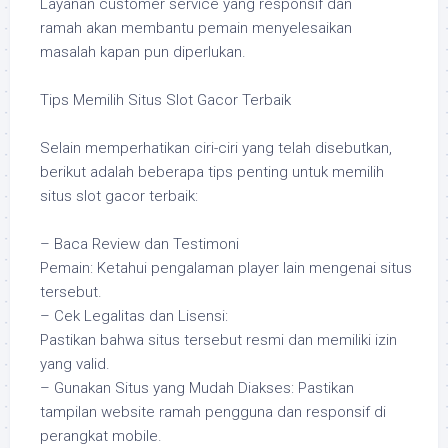
Layanan customer service yang responsif dan
ramah akan membantu pemain menyelesaikan
masalah kapan pun diperlukan.
Tips Memilih Situs Slot Gacor Terbaik
Selain memperhatikan ciri-ciri yang telah disebutkan,
berikut adalah beberapa tips penting untuk memilih
situs slot gacor terbaik:
– Baca Review dan Testimoni
Pemain: Ketahui pengalaman player lain mengenai situs
tersebut.
– Cek Legalitas dan Lisensi:
Pastikan bahwa situs tersebut resmi dan memiliki izin
yang valid.
– Gunakan Situs yang Mudah Diakses: Pastikan
tampilan website ramah pengguna dan responsif di
perangkat mobile.