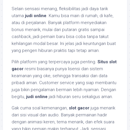
Selain sensasi menang, fleksibilitas jadi daya tarik
utama
judi online
. Kamu bisa main di rumah, di kafe,
atau di perjalanan. Banyak platform menyediakan
bonus menarik, mulai dari putaran gratis sampai
cashback, jadi pemain baru bisa coba tanpa takut
kehilangan modal besar. Ini jelas jadi keuntungan buat
yang pengen hiburan praktis tapi tetap aman.
Pilih platform yang terpercaya juga penting.
Situs slot
gacor
resmi biasanya punya lisensi dan sistem
keamanan yang oke, sehingga transaksi dan data
pribadi aman. Customer service yang siap membantu
juga bikin pengalaman bermain lebih nyaman. Dengan
begitu,
judi online
jadi hiburan seru sekaligus aman.
Gak cuma soal kemenangan,
slot gacor
juga menarik
dari sisi visual dan audio. Banyak permainan hadir
dengan animasi keren, tema menarik, dan efek suara
yang bikin pemain makin terhanyut. Jadi, sensasi