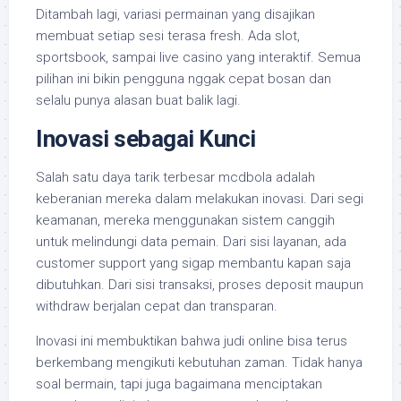
Ditambah lagi, variasi permainan yang disajikan
membuat setiap sesi terasa fresh. Ada slot,
sportsbook, sampai live casino yang interaktif. Semua
pilihan ini bikin pengguna nggak cepat bosan dan
selalu punya alasan buat balik lagi.
Inovasi sebagai Kunci
Salah satu daya tarik terbesar mcdbola adalah
keberanian mereka dalam melakukan inovasi. Dari segi
keamanan, mereka menggunakan sistem canggih
untuk melindungi data pemain. Dari sisi layanan, ada
customer support yang sigap membantu kapan saja
dibutuhkan. Dari sisi transaksi, proses deposit maupun
withdraw berjalan cepat dan transparan.
Inovasi ini membuktikan bahwa judi online bisa terus
berkembang mengikuti kebutuhan zaman. Tidak hanya
soal bermain, tapi juga bagaimana menciptakan