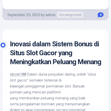
September 25, 2025
by
admin
Uncategorized
0
Inovasi dalam Sistem Bonus di
Situs Slot Gacor yang
Meningkatkan Peluang Menang
idcoin188
Dalam dunia perjudian daring, istilah “situs
slot gacor” semakin terkenal di
kalangan penggemar permainan slot. Banyak
pemain yang mencari platform
yang memberikan peluang menang yang baik
serta pengalaman bermain yang menyenangkan.
Artikel ini akan menjelaskan secara mendetail