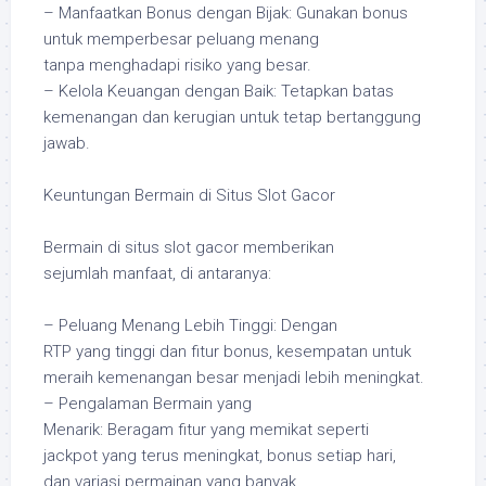
– Manfaatkan Bonus dengan Bijak: Gunakan bonus
untuk memperbesar peluang menang
tanpa menghadapi risiko yang besar.
– Kelola Keuangan dengan Baik: Tetapkan batas
kemenangan dan kerugian untuk tetap bertanggung
jawab.
Keuntungan Bermain di Situs Slot Gacor
Bermain di situs slot gacor memberikan
sejumlah manfaat, di antaranya:
– Peluang Menang Lebih Tinggi: Dengan
RTP yang tinggi dan fitur bonus, kesempatan untuk
meraih kemenangan besar menjadi lebih meningkat.
– Pengalaman Bermain yang
Menarik: Beragam fitur yang memikat seperti
jackpot yang terus meningkat, bonus setiap hari,
dan variasi permainan yang banyak.