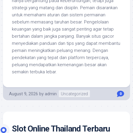
hanya bergantung pada keberuntungan, tetapi juga
strategi yang matang dan disiplin. Pemain disarankan
untuk memahami aturan dan sistem permainan
sebelum memasang taruhan besar. Pengelolaan
keuangan yang baik juga sangat penting agar tetap
bertahan dalam jangka panjang. Banyak situs gacor
menyediakan panduan dan tips yang dapat membantu
pemain meningkatkan peluang menang. Dengan
pendekatan yang tepat dan platform terpercaya,
peluang mendapatkan kemenangan besar akan
semakin terbuka lebar.
August 9, 2026
by
admin
Uncategorized
0
Slot Online Thailand Terbaru