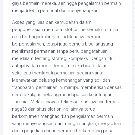
gaya bermain mereka, sehingga pengalaman bermain
menjadi lebih personal dan menyenangkan.
Akses yang luas dan kemudahan dalam
pengoperasian membuat slot online semakin diminati
oleh berbagai kalangan. Tidak hanya pemain
berpengalaman, tetapi juga pemula bisa langsung
menikmati permainan tanpa perlu pengetahuan
mendalam tentang strategi kompleks. Dengan fitur
autoplay dan mode demo, mereka bisa belajar
sekaligus menikmati permainan secara santai.
Menawarkan peluang kemenangan yang adil dan
transparan, permainan ini mampu memberikan sensasi
seru sekaligus peluang mendapatkan keuntungan
finansial. Melalui inovasi teknologi dan layanan terbaik,
naga33 dan situs slot online lainnya terus
berkomitmen menghadirkan pengalaman bermain
yang menyenangkan dan menguntungkan, menjadikan
dunia perjudian daring semakin berkembang pesat