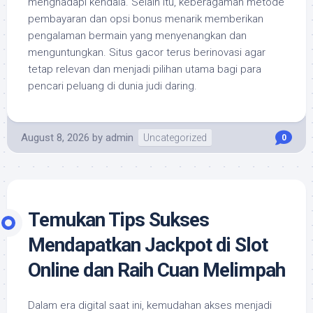
menghadapi kendala. Selain itu, keberagaman metode
pembayaran dan opsi bonus menarik memberikan
pengalaman bermain yang menyenangkan dan
menguntungkan. Situs gacor terus berinovasi agar
tetap relevan dan menjadi pilihan utama bagi para
pencari peluang di dunia judi daring.
August 8, 2026
by
admin
Uncategorized
0
Temukan Tips Sukses
Mendapatkan Jackpot di Slot
Online dan Raih Cuan Melimpah
Dalam era digital saat ini, kemudahan akses menjadi