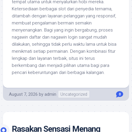
tempat utama untuk menyalurkan hobi mereka.
Ketersediaan berbagai slot dari penyedia ternama,
ditambah dengan layanan pelanggan yang responsif,
membuat pengalaman bermain semakin
menyenangkan. Bagi yang ingin bergabung, proses
nagawin daftar dan nagawin login sangat mudah
dilakukan, sehingga tidak perlu waktu lama untuk bisa
menikmati setiap permainan. Dengan kombinasi fitur
lengkap dan layanan terbaik, situs ini terus
berkembang dan menjadi pilihan utama bagi para
pencari keberuntungan dari berbagai kalangan.
August 7, 2026
by
admin
Uncategorized
0
Rasakan Sensasi Menang