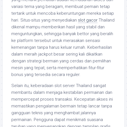
variasi tema yang beragam, membuat pemain tetap
tertarik untuk mencoba keberuntungan mereka setiap
hari. Situs-situs yang menyediakan
slot gacor
Thailand
dikenal mampu memberikan hasil yang stabil dan
menguntungkan, sehingga banyak bettor yang beralih
ke platform tersebut untuk merasakan sensasi
kemenangan tanpa harus keluar rumah. Keberhasilan
dalam meraih jackpot besar sering kali dikaitkan
dengan strategi bermain yang cerdas dan pemilihan
mesin yang tepat, serta memperhatikan fitur-fitur
bonus yang tersedia secara reguler.
Selain itu, keberadaan slot server Thailand sangat
membantu dalam menjaga kestabilan permainan dan
mempercepat proses transaksi. Kecepatan akses ini
memastikan pengalaman bermain tetap lancar tanpa
gangguan teknis yang menghambat jalannya
permainan. Pengguna dapat menikmati suasana
taruhan yang menyenangkan dengan tampilan grafis