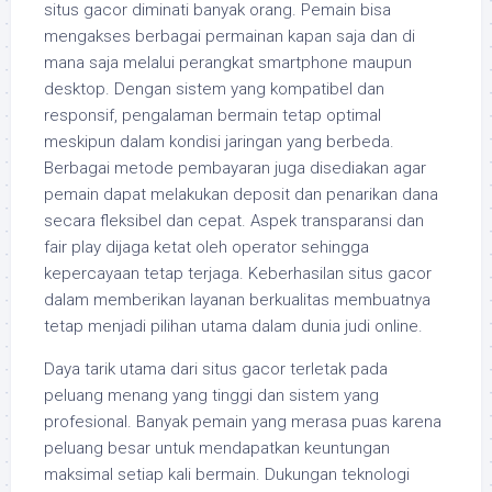
situs gacor diminati banyak orang. Pemain bisa
mengakses berbagai permainan kapan saja dan di
mana saja melalui perangkat smartphone maupun
desktop. Dengan sistem yang kompatibel dan
responsif, pengalaman bermain tetap optimal
meskipun dalam kondisi jaringan yang berbeda.
Berbagai metode pembayaran juga disediakan agar
pemain dapat melakukan deposit dan penarikan dana
secara fleksibel dan cepat. Aspek transparansi dan
fair play dijaga ketat oleh operator sehingga
kepercayaan tetap terjaga. Keberhasilan situs gacor
dalam memberikan layanan berkualitas membuatnya
tetap menjadi pilihan utama dalam dunia judi online.
Daya tarik utama dari situs gacor terletak pada
peluang menang yang tinggi dan sistem yang
profesional. Banyak pemain yang merasa puas karena
peluang besar untuk mendapatkan keuntungan
maksimal setiap kali bermain. Dukungan teknologi