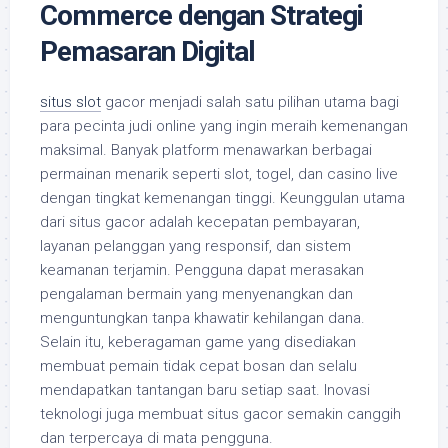
Commerce dengan Strategi
Pemasaran Digital
situs slot
gacor menjadi salah satu pilihan utama bagi
para pecinta judi online yang ingin meraih kemenangan
maksimal. Banyak platform menawarkan berbagai
permainan menarik seperti slot, togel, dan casino live
dengan tingkat kemenangan tinggi. Keunggulan utama
dari situs gacor adalah kecepatan pembayaran,
layanan pelanggan yang responsif, dan sistem
keamanan terjamin. Pengguna dapat merasakan
pengalaman bermain yang menyenangkan dan
menguntungkan tanpa khawatir kehilangan dana.
Selain itu, keberagaman game yang disediakan
membuat pemain tidak cepat bosan dan selalu
mendapatkan tantangan baru setiap saat. Inovasi
teknologi juga membuat situs gacor semakin canggih
dan terpercaya di mata pengguna.