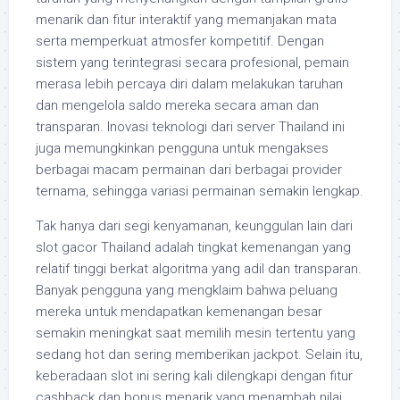
menarik dan fitur interaktif yang memanjakan mata
serta memperkuat atmosfer kompetitif. Dengan
sistem yang terintegrasi secara profesional, pemain
merasa lebih percaya diri dalam melakukan taruhan
dan mengelola saldo mereka secara aman dan
transparan. Inovasi teknologi dari server Thailand ini
juga memungkinkan pengguna untuk mengakses
berbagai macam permainan dari berbagai provider
ternama, sehingga variasi permainan semakin lengkap.
Tak hanya dari segi kenyamanan, keunggulan lain dari
slot gacor Thailand adalah tingkat kemenangan yang
relatif tinggi berkat algoritma yang adil dan transparan.
Banyak pengguna yang mengklaim bahwa peluang
mereka untuk mendapatkan kemenangan besar
semakin meningkat saat memilih mesin tertentu yang
sedang hot dan sering memberikan jackpot. Selain itu,
keberadaan slot ini sering kali dilengkapi dengan fitur
cashback dan bonus menarik yang menambah nilai