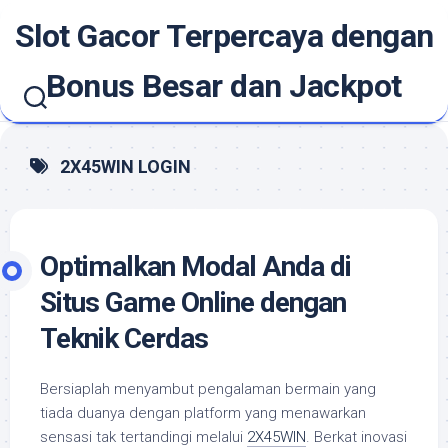
Skip
Slot Gacor Terpercaya dengan
to
content
Bonus Besar dan Jackpot
2X45WIN LOGIN
Optimalkan Modal Anda di
Situs Game Online dengan
Teknik Cerdas
Bersiaplah menyambut pengalaman bermain yang
tiada duanya dengan platform yang menawarkan
sensasi tak tertandingi melalui
2X45WIN
. Berkat inovasi