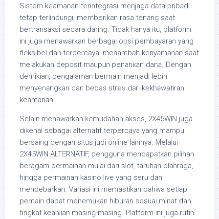
Sistem keamanan terintegrasi menjaga data pribadi
tetap terlindungi, memberikan rasa tenang saat
bertransaksi secara daring. Tidak hanya itu, platform
ini juga menawarkan berbagai opsi pembayaran yang
fleksibel dan terpercaya, menambah kenyamanan saat
melakukan deposit maupun penarikan dana. Dengan
demikian, pengalaman bermain menjadi lebih
menyenangkan dan bebas stres dari kekhawatiran
keamanan.
Selain menawarkan kemudahan akses, 2X45WIN juga
dikenal sebagai alternatif terpercaya yang mampu
bersaing dengan situs judi online lainnya. Melalui
2X45WIN ALTERNATIF, pengguna mendapatkan pilihan
beragam permainan mulai dari slot, taruhan olahraga,
hingga permainan kasino live yang seru dan
mendebarkan. Variasi ini memastikan bahwa setiap
pemain dapat menemukan hiburan sesuai minat dan
tingkat keahlian masing-masing. Platform ini juga rutin