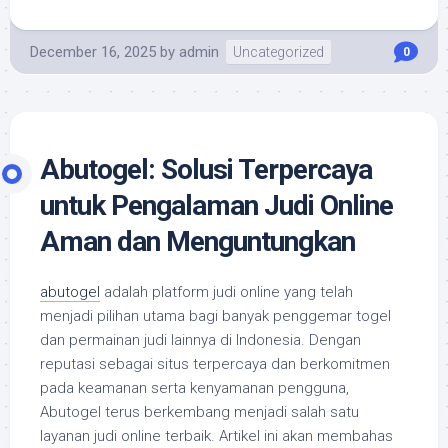
December 16, 2025
by
admin
Uncategorized
0
Abutogel: Solusi Terpercaya
untuk Pengalaman Judi Online
Aman dan Menguntungkan
abutogel
adalah platform judi online yang telah
menjadi pilihan utama bagi banyak penggemar togel
dan permainan judi lainnya di Indonesia. Dengan
reputasi sebagai situs terpercaya dan berkomitmen
pada keamanan serta kenyamanan pengguna,
Abutogel terus berkembang menjadi salah satu
layanan judi online terbaik. Artikel ini akan membahas