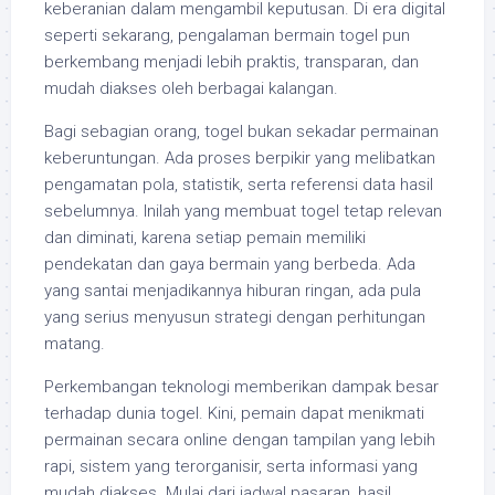
keberanian dalam mengambil keputusan. Di era digital
seperti sekarang, pengalaman bermain togel pun
berkembang menjadi lebih praktis, transparan, dan
mudah diakses oleh berbagai kalangan.
Bagi sebagian orang, togel bukan sekadar permainan
keberuntungan. Ada proses berpikir yang melibatkan
pengamatan pola, statistik, serta referensi data hasil
sebelumnya. Inilah yang membuat togel tetap relevan
dan diminati, karena setiap pemain memiliki
pendekatan dan gaya bermain yang berbeda. Ada
yang santai menjadikannya hiburan ringan, ada pula
yang serius menyusun strategi dengan perhitungan
matang.
Perkembangan teknologi memberikan dampak besar
terhadap dunia togel. Kini, pemain dapat menikmati
permainan secara online dengan tampilan yang lebih
rapi, sistem yang terorganisir, serta informasi yang
mudah diakses. Mulai dari jadwal pasaran, hasil