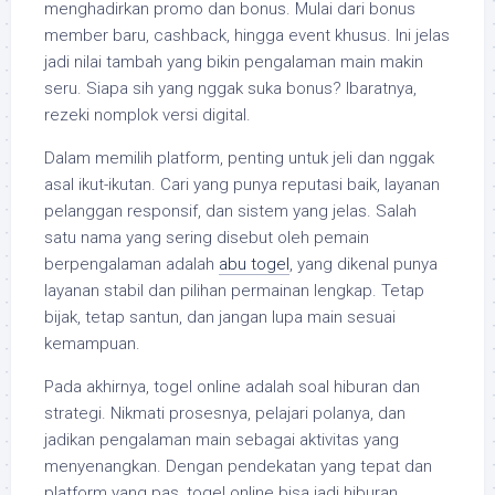
menghadirkan promo dan bonus. Mulai dari bonus
member baru, cashback, hingga event khusus. Ini jelas
jadi nilai tambah yang bikin pengalaman main makin
seru. Siapa sih yang nggak suka bonus? Ibaratnya,
rezeki nomplok versi digital.
Dalam memilih platform, penting untuk jeli dan nggak
asal ikut-ikutan. Cari yang punya reputasi baik, layanan
pelanggan responsif, dan sistem yang jelas. Salah
satu nama yang sering disebut oleh pemain
berpengalaman adalah
abu togel
, yang dikenal punya
layanan stabil dan pilihan permainan lengkap. Tetap
bijak, tetap santun, dan jangan lupa main sesuai
kemampuan.
Pada akhirnya, togel online adalah soal hiburan dan
strategi. Nikmati prosesnya, pelajari polanya, dan
jadikan pengalaman main sebagai aktivitas yang
menyenangkan. Dengan pendekatan yang tepat dan
platform yang pas, togel online bisa jadi hiburan