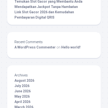
Temukan Slot Gacor yang Membantu Anda
Mendapatkan Jackpot Tanpa Hambatan
Link Slot Gacor 2026 dan Kemudahan
Pembayaran Digital QRIS
Recent Comments
A WordPress Commenter
on
Hello world!
Archives
August 2026
July 2026
June 2026
May 2026
April 2026
March 2026