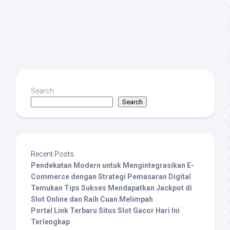
Search
Search
Recent Posts
Pendekatan Modern untuk Mengintegrasikan E-
Commerce dengan Strategi Pemasaran Digital
Temukan Tips Sukses Mendapatkan Jackpot di
Slot Online dan Raih Cuan Melimpah
Portal Link Terbaru Situs Slot Gacor Hari Ini
Terlengkap