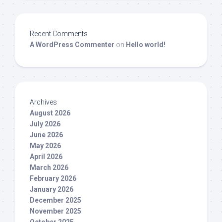
Recent Comments
A WordPress Commenter
on
Hello world!
Archives
August 2026
July 2026
June 2026
May 2026
April 2026
March 2026
February 2026
January 2026
December 2025
November 2025