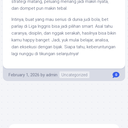
strategi matang, peluang menang jadi makin nyata,
dan dompet pun makin tebal.
Intinya, buat yang mau serius di dunia judi bola, bet
parlay di Liga Inggris bisa jadi pilihan smart. Asal tahu
caranya, disiplin, dan nggak serakah, hasilnya bisa bikin
kamu happy banget. Jadi, yuk mulai belajar, analisa,
dan eksekusi dengan bijak. Siapa tahu, keberuntungan
lagi nunggu di tikungan selanjutnya!
February 1, 2026
by
admin
Uncategorized
0