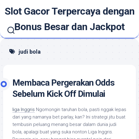
Skip
Slot Gacor Terpercaya dengan
to
content
Bonus Besar dan Jackpot
judi bola
Membaca Pergerakan Odds
Sebelum Kick Off Dimulai
liga Inggris
Ngomongin taruhan bola, pasti nggak lepas
dari yang namanya bet parlay, kan? Ini strategi jitu buat
tembusin peluang menang besar dalam dunia judi
bola, apalagi buat yang suka nonton Liga Inggris.