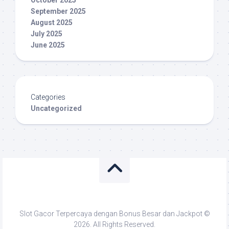
October 2025
September 2025
August 2025
July 2025
June 2025
Categories
Uncategorized
Slot Gacor Terpercaya dengan Bonus Besar dan Jackpot ©
2026. All Rights Reserved.