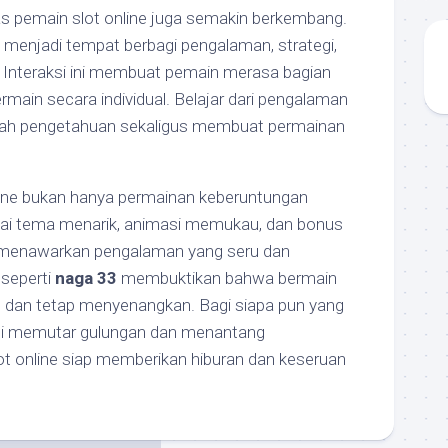
as pemain slot online juga semakin berkembang.
 menjadi tempat berbagi pengalaman, strategi,
 Interaksi ini membuat pemain merasa bagian
rmain secara individual. Belajar dari pengalaman
bah pengetahuan sekaligus membuat permainan
line bukan hanya permainan keberuntungan
ai tema menarik, animasi memukau, dan bonus
ni menawarkan pengalaman yang seru dan
seperti
naga 33
membuktikan bahwa bermain
, dan tetap menyenangkan. Bagi siapa pun yang
si memutar gulungan dan menantang
ot online siap memberikan hiburan dan keseruan