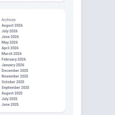
Archives
August 2026
July 2026
June 2026
May 2026
April 2026
March 2026
February 2026
January 2026
December 2025
November 2025
October 2025
September 2025
August 2025
July 2025
June 2025