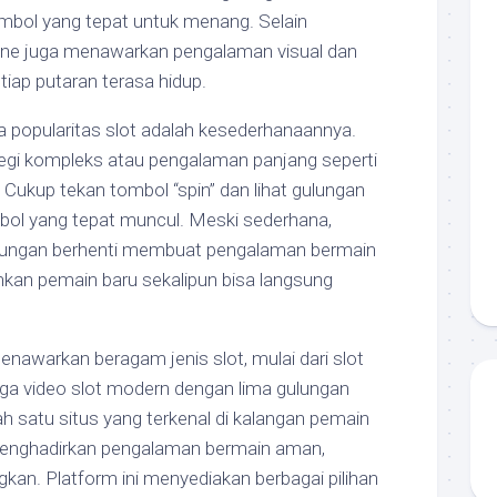
bol yang tepat untuk menang. Selain
ine juga menawarkan pengalaman visual dan
iap putaran terasa hidup.
 popularitas slot adalah kesederhanaannya.
tegi kompleks atau pengalaman panjang seperti
 Cukup tekan tombol “spin” dan lihat gulungan
bol yang tepat muncul. Meski sederhana,
ulungan berhenti membuat pengalaman bermain
kan pemain baru sekalipun bisa langsung
enawarkan beragam jenis slot, mulai dari slot
ngga video slot modern dengan lima gulungan
ah satu situs yang terkenal di kalangan pemain
menghadirkan pengalaman bermain aman,
an. Platform ini menyediakan berbagai pilihan