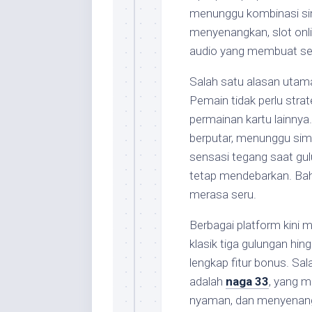
menunggu kombinasi sim
menyenangkan, slot onl
audio yang membuat set
Salah satu alasan utama
Pemain tidak perlu stra
permainan kartu lainnya.
berputar, menunggu sim
sensasi tegang saat g
tetap mendebarkan. Bah
merasa seru.
Berbagai platform kini m
klasik tiga gulungan hi
lengkap fitur bonus. Sal
adalah
naga 33
, yang 
nyaman, dan menyenangk