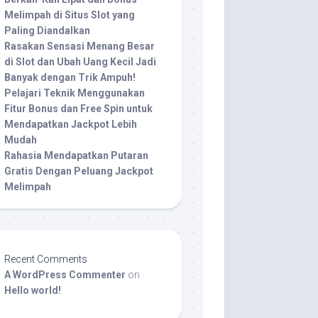
Melimpah di Situs Slot yang
Paling Diandalkan
Rasakan Sensasi Menang Besar
di Slot dan Ubah Uang Kecil Jadi
Banyak dengan Trik Ampuh!
Pelajari Teknik Menggunakan
Fitur Bonus dan Free Spin untuk
Mendapatkan Jackpot Lebih
Mudah
Rahasia Mendapatkan Putaran
Gratis Dengan Peluang Jackpot
Melimpah
Recent Comments
A WordPress Commenter
on
Hello world!