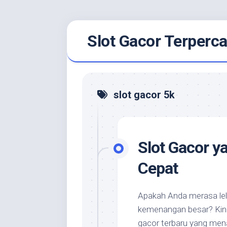
Skip
Slot Gacor Terperc
to
content
slot gacor 5k
Slot Gacor y
Cepat
Apakah Anda merasa lel
kemenangan besar? Kini
gacor terbaru yang me