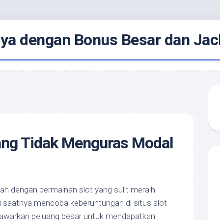
aya dengan Bonus Besar dan Jac
ang Tidak Menguras Modal
ah dengan permainan slot yang sulit meraih
 saatnya mencoba keberuntungan di situs slot
nawarkan peluang besar untuk mendapatkan