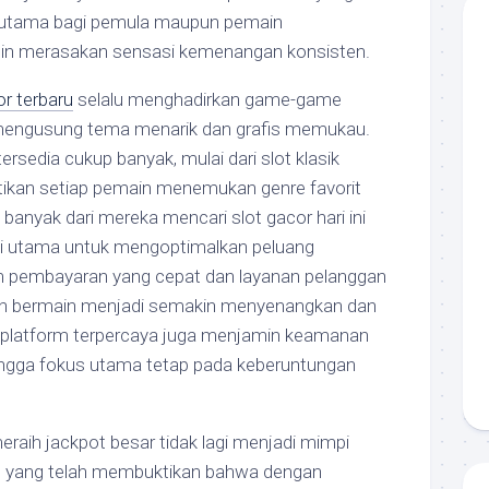
terutama bagi pemula maupun pemain
gin merasakan sensasi kemenangan konsisten.
or terbaru
selalu menghadirkan game-game
g mengusung tema menarik dan grafis memukau.
ersedia cukup banyak, mulai dari slot klasik
ikan setiap pemain menemukan genre favorit
 banyak dari mereka mencari slot gacor hari ini
gi utama untuk mengoptimalkan peluang
 pembayaran yang cepat dan layanan pelanggan
n bermain menjadi semakin menyenangkan dan
i platform terpercaya juga menjamin keamanan
hingga fokus utama tetap pada keberuntungan
eraih jackpot besar tidak lagi menjadi mimpi
 yang telah membuktikan bahwa dengan