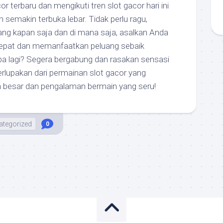
or terbaru dan mengikuti tren slot gacor hari ini
 semakin terbuka lebar. Tidak perlu ragu,
ang kapan saja dan di mana saja, asalkan Anda
tepat dan memanfaatkan peluang sebaik
pa lagi? Segera bergabung dan rasakan sensasi
rlupakan dari permainan slot gacor yang
 besar dan pengalaman bermain yang seru!
ategorized
0