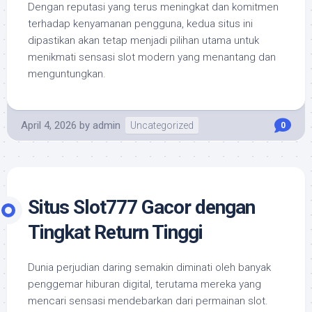
Dengan reputasi yang terus meningkat dan komitmen
terhadap kenyamanan pengguna, kedua situs ini
dipastikan akan tetap menjadi pilihan utama untuk
menikmati sensasi slot modern yang menantang dan
menguntungkan.
April 4, 2026
by
admin
Uncategorized
0
Situs Slot777 Gacor dengan
Tingkat Return Tinggi
Dunia perjudian daring semakin diminati oleh banyak
penggemar hiburan digital, terutama mereka yang
mencari sensasi mendebarkan dari permainan slot.