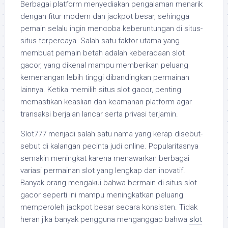
Berbagai platform menyediakan pengalaman menarik
dengan fitur modern dan jackpot besar, sehingga
pemain selalu ingin mencoba keberuntungan di situs-
situs terpercaya. Salah satu faktor utama yang
membuat pemain betah adalah keberadaan slot
gacor, yang dikenal mampu memberikan peluang
kemenangan lebih tinggi dibandingkan permainan
lainnya. Ketika memilih situs slot gacor, penting
memastikan keaslian dan keamanan platform agar
transaksi berjalan lancar serta privasi terjamin.
Slot777 menjadi salah satu nama yang kerap disebut-
sebut di kalangan pecinta judi online. Popularitasnya
semakin meningkat karena menawarkan berbagai
variasi permainan slot yang lengkap dan inovatif.
Banyak orang mengakui bahwa bermain di situs slot
gacor seperti ini mampu meningkatkan peluang
memperoleh jackpot besar secara konsisten. Tidak
heran jika banyak pengguna menganggap bahwa
slot