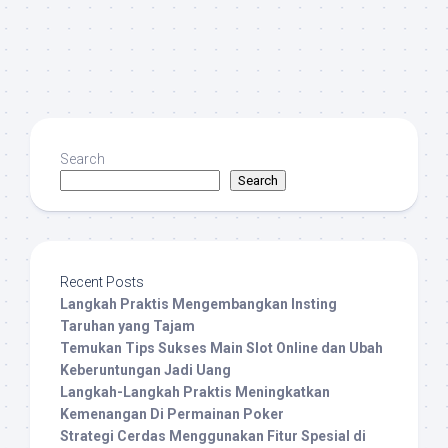
Search
Search
Recent Posts
Langkah Praktis Mengembangkan Insting
Taruhan yang Tajam
Temukan Tips Sukses Main Slot Online dan Ubah
Keberuntungan Jadi Uang
Langkah-Langkah Praktis Meningkatkan
Kemenangan Di Permainan Poker
Strategi Cerdas Menggunakan Fitur Spesial di