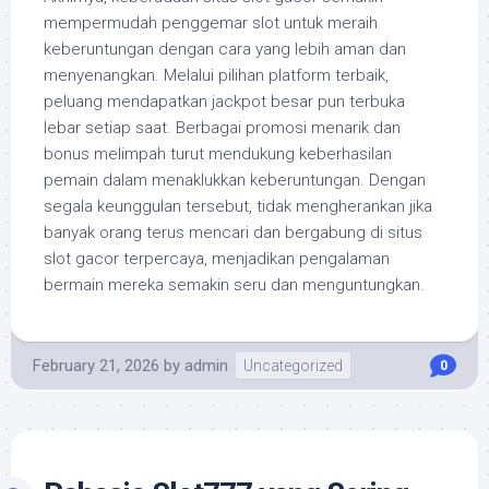
mempermudah penggemar slot untuk meraih
keberuntungan dengan cara yang lebih aman dan
menyenangkan. Melalui pilihan platform terbaik,
peluang mendapatkan jackpot besar pun terbuka
lebar setiap saat. Berbagai promosi menarik dan
bonus melimpah turut mendukung keberhasilan
pemain dalam menaklukkan keberuntungan. Dengan
segala keunggulan tersebut, tidak mengherankan jika
banyak orang terus mencari dan bergabung di situs
slot gacor terpercaya, menjadikan pengalaman
bermain mereka semakin seru dan menguntungkan.
February 21, 2026
by
admin
Uncategorized
0