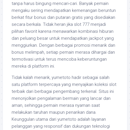
tanpa harus bingung mencari-cari. Banyak pemain
mengaku sering mendapatkan kemenangan beruntun
berkat fitur bonus dan putaran gratis yang disediakan
secara berkala. Tidak heran jika slot 777 menjadi
pilihan favorit karena menawarkan kombinasi hiburan
dan peluang besar untuk mendapatkan jackpot yang
menggiurkan. Dengan berbagai promosi menarik dan
bonus melimpah, setiap pemain merasa dihargai dan
termotivasi untuk terus mencoba keberuntungan
mereka di platform ini.
Tidak kalah menarik, yumetoto hadir sebagai salah
satu platform terpercaya yang menyajikan koleksi slot
terbaik dari berbagai pengembang terkenal. Situs ini
menonjolkan pengalaman bermain yang lancar dan
aman, sehingga pemain merasa nyaman saat
melakukan taruhan maupun penarikan dana.
Keunggulan utama dari yumetoto adalah layanan
pelanggan yang responsif dan dukungan teknologi