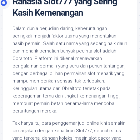
Rahasia Slot777 yang Sering
Kasih Kemenangan
Dalam dunia perjudian daring, keberuntungan
seringkali menjadi faktor utama yang menentukan
nasib pemain. Salah satu nama yang sedang naik daun
dan menarik perhatian banyak pecinta slot adalah
Obraltoto. Platform ini dikenal menawarkan
pengalaman bermain yang seru dan penuh tantangan,
dengan berbagai pilihan permainan slot menarik yang
mampu memberikan sensasi tak terlupakan.
Keunggulan utama dari Obraltoto terletak pada
keberagaman tema dan tingkat kemenangan tinggi,
membuat pemain betah berlama-lama mencoba
peruntungan mereka.
Tak hanya itu, para penggemar judi online kini semakin
dimanjakan dengan kehadiran Slot777, sebuah situs
yang terkenal dengan koleksi mesin slot gacor yang