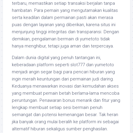
terbaru, memastikan setiap transaksi berjalan tanpa
hambatan. Para pemain yang mengutamakan kualitas
serta keadilan dalam permainan pasti akan merasa
puas dengan layanan yang diberikan, karena situs ini
menjunjung tinggi integritas dan transparansi. Dengan
demikian, pengalaman bermain di yumetoto tidak
hanya menghibur, tetapi juga aman dan terpercaya.
Dalam dunia digital yang penuh tantangan ini,
keberadaan platform seperti slot777 dan yumetoto
menjadi angin segar bagi para pencari hiburan yang
ingin meraih keuntungan dari permainan judi daring.
Keduanya menawarkan inovasi dan kemudahan akses
yang membuat pemain betah berlama-lama mencoba
peruntungan. Penawaran bonus menarik dan fitur yang
lengkap membuat setiap sesi bermain penuh
semangat dan potensi kemenangan besar. Tak heran
jika banyak orang mulai beralih ke platform ini sebagai
alternatif hiburan sekaligus sumber penghasilan.