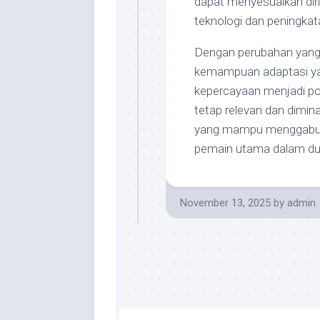
dapat menyesuaikan diri
teknologi dan peningkata
Dengan perubahan yang b
kemampuan adaptasi yan
kepercayaan menjadi po
tetap relevan dan dimin
yang mampu menggabung
pemain utama dalam dun
November 13, 2025
by
admin