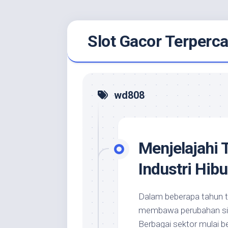
Skip
Slot Gacor Terperc
to
content
wd808
Menjelajahi 
Industri Hib
Dalam beberapa tahun te
membawa perubahan sig
Berbagai sektor mulai be