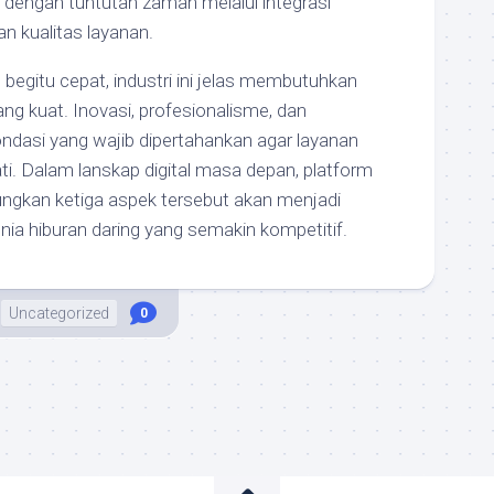
 dengan tuntutan zaman melalui integrasi
n kualitas layanan.
egitu cepat, industri ini jelas membutuhkan
g kuat. Inovasi, profesionalisme, dan
ndasi yang wajib dipertahankan agar layanan
ati. Dalam lanskap digital masa depan, platform
kan ketiga aspek tersebut akan menjadi
ia hiburan daring yang semakin kompetitif.
Uncategorized
0