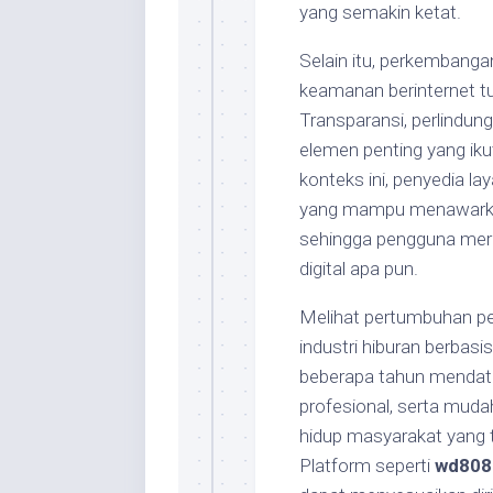
yang semakin ketat.
Selain itu, perkembang
keamanan berinternet t
Transparansi, perlindun
elemen penting yang ik
konteks ini, penyedia l
yang mampu menawarka
sehingga pengguna mera
digital apa pun.
Melihat pertumbuhan pes
industri hiburan berbas
beberapa tahun mendata
profesional, serta muda
hidup masyarakat yang 
Platform seperti
wd808