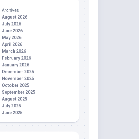
Archives
August 2026
July 2026
June 2026
May 2026
April 2026
March 2026
February 2026
January 2026
December 2025
November 2025
October 2025
September 2025
August 2025
July 2025
June 2025