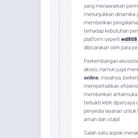
yang menawarkan permai
menunjukkan dinamika y
memberikan pengalaman y
terhadap kebutuhan pen
platform seperti
wd808
dibicarakan oleh para pe
Perkembangan ekosistem
akses, namun juga meni
online
, misalnya, berke
memperhatikan efisiens
memberikan antarmuka p
terbukti lebih dipercaya
penyedia layanan untuk
aman dan stabil.
Salah satu aspek menari