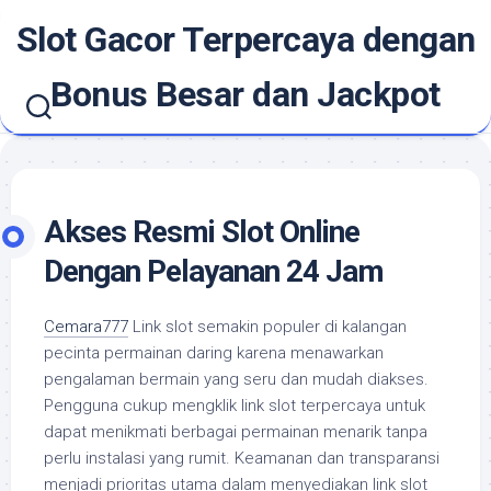
Skip
Slot Gacor Terpercaya dengan
to
content
Bonus Besar dan Jackpot
Akses Resmi Slot Online
Dengan Pelayanan 24 Jam
Cemara777
Link slot semakin populer di kalangan
pecinta permainan daring karena menawarkan
pengalaman bermain yang seru dan mudah diakses.
Pengguna cukup mengklik link slot terpercaya untuk
dapat menikmati berbagai permainan menarik tanpa
perlu instalasi yang rumit. Keamanan dan transparansi
menjadi prioritas utama dalam menyediakan link slot