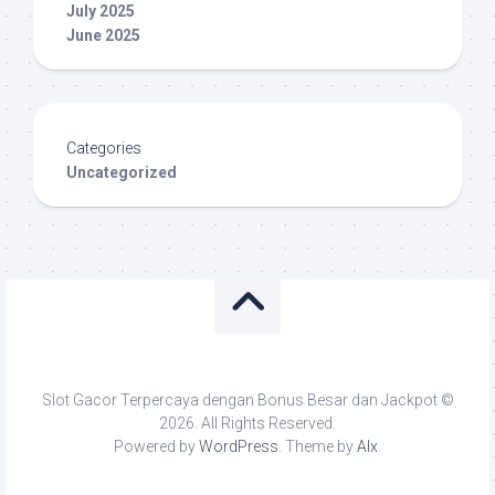
July 2025
June 2025
Categories
Uncategorized
Slot Gacor Terpercaya dengan Bonus Besar dan Jackpot ©
2026. All Rights Reserved.
Powered by
WordPress
. Theme by
Alx
.