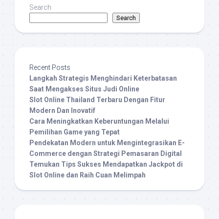
Search
Search
Recent Posts
Langkah Strategis Menghindari Keterbatasan
Saat Mengakses Situs Judi Online
Slot Online Thailand Terbaru Dengan Fitur
Modern Dan Inovatif
Cara Meningkatkan Keberuntungan Melalui
Pemilihan Game yang Tepat
Pendekatan Modern untuk Mengintegrasikan E-
Commerce dengan Strategi Pemasaran Digital
Temukan Tips Sukses Mendapatkan Jackpot di
Slot Online dan Raih Cuan Melimpah