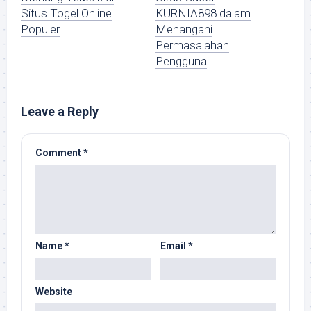
Situs Togel Online
KURNIA898 dalam
Populer
Menangani
Permasalahan
Pengguna
Leave a Reply
Comment
*
Name
*
Email
*
Website