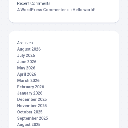
Recent Comments
A WordPress Commenter
on
Hello world!
Archives
August 2026
July 2026
June 2026
May 2026
April 2026
March 2026
February 2026
January 2026
December 2025
November 2025
October 2025
September 2025
August 2025