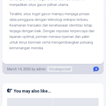
menjadikan situs gacor pilihan utama.
Terakhir, situs togel gacor mampu menjaga privasi
data pengguna dengan teknologi enkripsi terbaru.
Keamanan transaksi dan kerahasiaan identitas tetap
terjaga dengan baik. Dengan reputasi terpercaya dan
layanan optimal, pemain merasa nyaman dan yakin
untuk terus bermain serta mengembangkan peluang
kemenangan mereka.
March 14, 2026
by
admin
Uncategorized
0
You may also like...