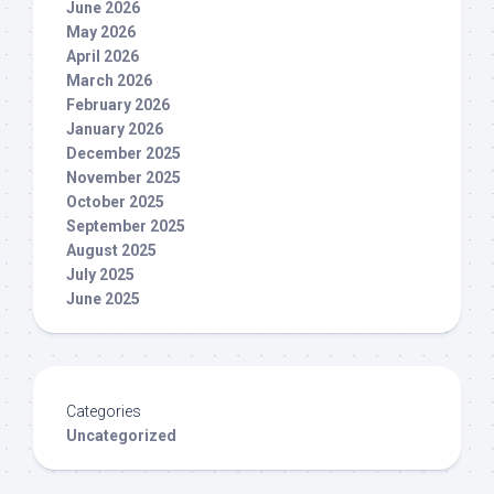
June 2026
May 2026
April 2026
March 2026
February 2026
January 2026
December 2025
November 2025
October 2025
September 2025
August 2025
July 2025
June 2025
Categories
Uncategorized