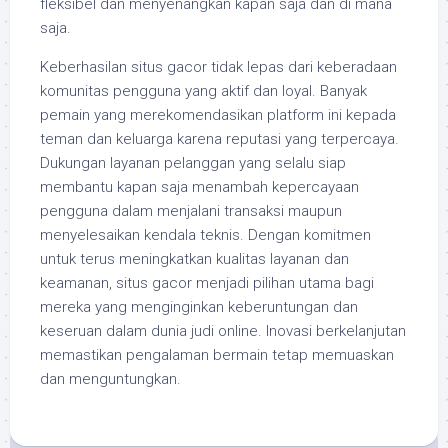
fleksibel dan menyenangkan kapan saja dan di mana
saja.
Keberhasilan situs gacor tidak lepas dari keberadaan
komunitas pengguna yang aktif dan loyal. Banyak
pemain yang merekomendasikan platform ini kepada
teman dan keluarga karena reputasi yang terpercaya.
Dukungan layanan pelanggan yang selalu siap
membantu kapan saja menambah kepercayaan
pengguna dalam menjalani transaksi maupun
menyelesaikan kendala teknis. Dengan komitmen
untuk terus meningkatkan kualitas layanan dan
keamanan, situs gacor menjadi pilihan utama bagi
mereka yang menginginkan keberuntungan dan
keseruan dalam dunia judi online. Inovasi berkelanjutan
memastikan pengalaman bermain tetap memuaskan
dan menguntungkan.