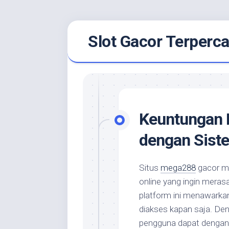
Skip
Slot Gacor Terperc
to
content
Keuntungan 
dengan Sist
Situs
mega288
gacor me
online yang ingin mera
platform ini menawarka
diakses kapan saja. Den
pengguna dapat dengan