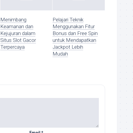
Menimbang
Pelajari Teknik
Keamanan dan
Menggunakan Fitur
Kejujuran dalam
Bonus dan Free Spin
Situs Slot Gacor
untuk Mendapatkan
Terpercaya
Jackpot Lebih
Mudah
Email
*