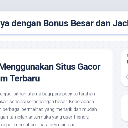
aya dengan Bonus Besar dan Jac
Menggunakan Situs Gacor
em Terbaru
njadi pilihan utama bagi para pecinta taruhan
sakan sensasi kemenangan besar. Keberadaan
n berbagai permainan yang menarik dan mudah
gan tampilan antarmuka yang user-friendly,
 cepat memahami cara bermain dan