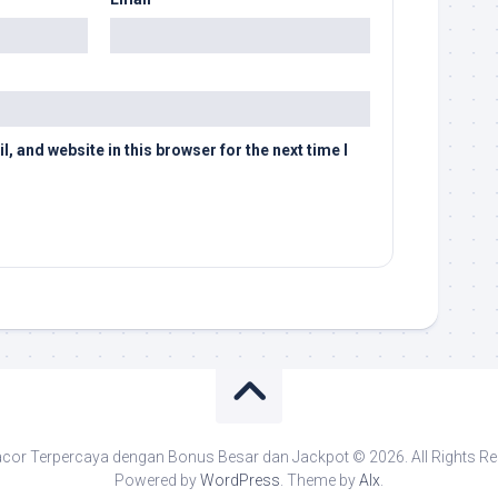
 and website in this browser for the next time I
acor Terpercaya dengan Bonus Besar dan Jackpot © 2026. All Rights Re
Powered by
WordPress
. Theme by
Alx
.