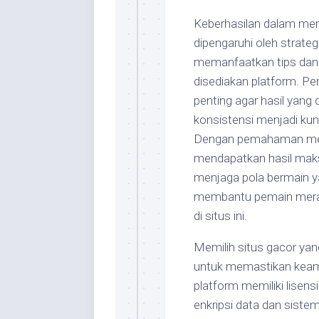
Keberhasilan dalam mer
dipengaruhi oleh strate
memanfaatkan tips dan 
disediakan platform. P
penting agar hasil yang d
konsistensi menjadi ku
Dengan pemahaman men
mendapatkan hasil maks
menjaga pola bermain y
membantu pemain meras
di situs ini.
Memilih situs gacor yan
untuk memastikan keam
platform memiliki lisen
enkripsi data dan siste