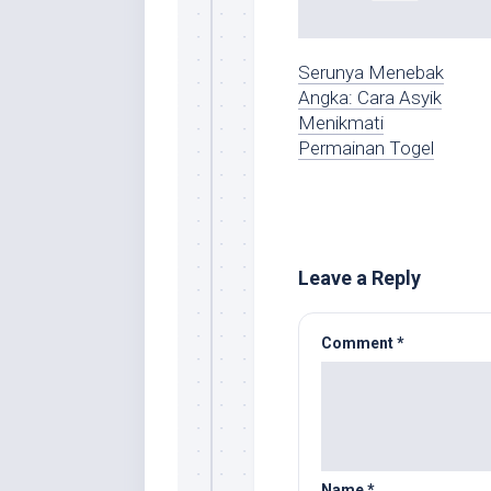
Serunya Menebak
Angka: Cara Asyik
Menikmati
Permainan Togel
Leave a Reply
Comment
*
Name
*