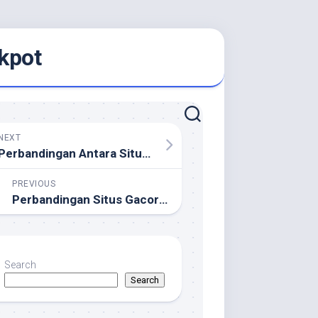
kpot
NEXT
Perbandingan Antara Situs Gacor dan Situs Reguler dalam Memberikan Peluang
PREVIOUS
Perbandingan Situs Gacor Paling Recommended di Pasaran
Search
Search