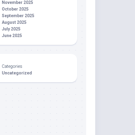
November 2025
October 2025
September 2025
August 2025
July 2025
June 2025
Categories
Uncategorized