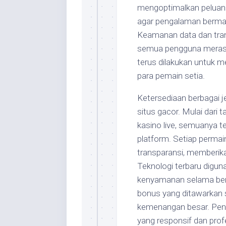
mengoptimalkan peluang
agar pengalaman berm
Keamanan data dan trans
semua pengguna merasa 
terus dilakukan untuk 
para pemain setia.
Ketersediaan berbagai j
situs gacor. Mulai dari 
kasino live, semuanya t
platform. Setiap permai
transparansi, memberik
Teknologi terbaru digu
kenyamanan selama berm
bonus yang ditawarkan 
kemenangan besar. Pen
yang responsif dan prof