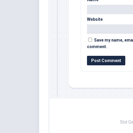
Website
Save my name, email,
comment.
Slot G