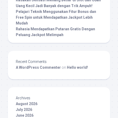
Rasakan Sensasi Menang Besar di Slot dan Ubah
Uang Kecil Jadi Banyak dengan Trik Ampuh!
Pelajari Teknik Menggunakan Fitur Bonus dan
Free Spin untuk Mendapatkan Jackpot Lebih
Mudah
Rahasia Mendapatkan Putaran Gratis Dengan
Peluang Jackpot Melimpah
Recent Comments
A WordPress Commenter
on
Hello world!
Archives
August 2026
July 2026
June 2026