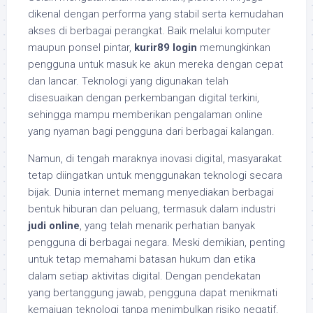
dikenal dengan performa yang stabil serta kemudahan
akses di berbagai perangkat. Baik melalui komputer
maupun ponsel pintar,
kurir89 login
memungkinkan
pengguna untuk masuk ke akun mereka dengan cepat
dan lancar. Teknologi yang digunakan telah
disesuaikan dengan perkembangan digital terkini,
sehingga mampu memberikan pengalaman online
yang nyaman bagi pengguna dari berbagai kalangan.
Namun, di tengah maraknya inovasi digital, masyarakat
tetap diingatkan untuk menggunakan teknologi secara
bijak. Dunia internet memang menyediakan berbagai
bentuk hiburan dan peluang, termasuk dalam industri
judi online
, yang telah menarik perhatian banyak
pengguna di berbagai negara. Meski demikian, penting
untuk tetap memahami batasan hukum dan etika
dalam setiap aktivitas digital. Dengan pendekatan
yang bertanggung jawab, pengguna dapat menikmati
kemajuan teknologi tanpa menimbulkan risiko negatif.