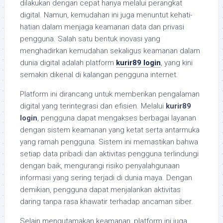
dilakukan dengan cepat hanya melalui perangkat
digital. Namun, kemudahan ini juga menuntut kehati-
hatian dalam menjaga keamanan data dan privasi
pengguna. Salah satu bentuk inovasi yang
menghadirkan kemudahan sekaligus keamanan dalam
dunia digital adalah platform
kurir89 login
, yang kini
semakin dikenal di kalangan pengguna internet.
Platform ini dirancang untuk memberikan pengalaman
digital yang terintegrasi dan efisien. Melalui
kurir89
login
, pengguna dapat mengakses berbagai layanan
dengan sistem keamanan yang ketat serta antarmuka
yang ramah pengguna. Sistem ini memastikan bahwa
setiap data pribadi dan aktivitas pengguna terlindungi
dengan baik, mengurangi risiko penyalahgunaan
informasi yang sering terjadi di dunia maya. Dengan
demikian, pengguna dapat menjalankan aktivitas
daring tanpa rasa khawatir terhadap ancaman siber.
Selain mengutamakan keamanan, platform ini juga