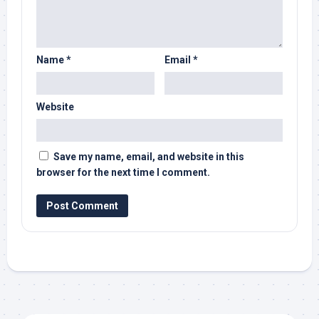
Name
*
Email
*
Website
Save my name, email, and website in this
browser for the next time I comment.