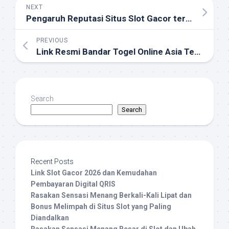
NEXT
Pengaruh Reputasi Situs Slot Gacor terhadap Keberhasilan Pemain
PREVIOUS
Link Resmi Bandar Togel Online Asia Terpercaya 2025
Search
Search
Recent Posts
Link Slot Gacor 2026 dan Kemudahan
Pembayaran Digital QRIS
Rasakan Sensasi Menang Berkali-Kali Lipat dan
Bonus Melimpah di Situs Slot yang Paling
Diandalkan