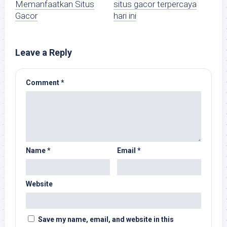
Memanfaatkan Situs
situs gacor terpercaya
Gacor
hari ini
Leave a Reply
Comment
*
Name
*
Email
*
Website
Save my name, email, and website in this