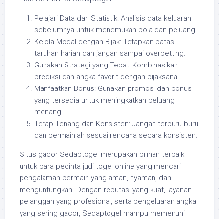
Pelajari Data dan Statistik: Analisis data keluaran
sebelumnya untuk menemukan pola dan peluang.
Kelola Modal dengan Bijak: Tetapkan batas
taruhan harian dan jangan sampai overbetting.
Gunakan Strategi yang Tepat: Kombinasikan
prediksi dan angka favorit dengan bijaksana.
Manfaatkan Bonus: Gunakan promosi dan bonus
yang tersedia untuk meningkatkan peluang
menang.
Tetap Tenang dan Konsisten: Jangan terburu-buru
dan bermainlah sesuai rencana secara konsisten.
Situs gacor Sedaptogel merupakan pilihan terbaik
untuk para pecinta judi togel online yang mencari
pengalaman bermain yang aman, nyaman, dan
menguntungkan. Dengan reputasi yang kuat, layanan
pelanggan yang profesional, serta pengeluaran angka
yang sering gacor, Sedaptogel mampu memenuhi