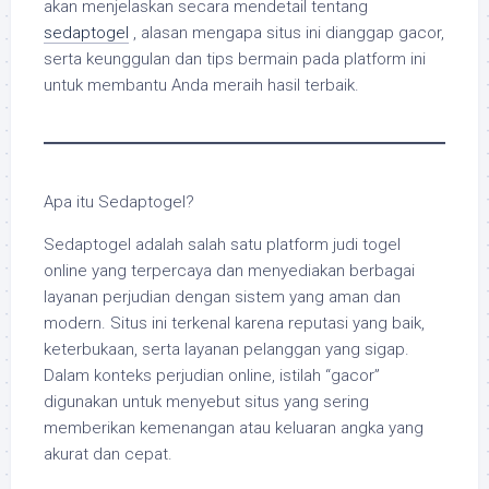
akan menjelaskan secara mendetail tentang
sedaptogel
, alasan mengapa situs ini dianggap gacor,
serta keunggulan dan tips bermain pada platform ini
untuk membantu Anda meraih hasil terbaik.
Apa itu Sedaptogel?
Sedaptogel adalah salah satu platform judi togel
online yang terpercaya dan menyediakan berbagai
layanan perjudian dengan sistem yang aman dan
modern. Situs ini terkenal karena reputasi yang baik,
keterbukaan, serta layanan pelanggan yang sigap.
Dalam konteks perjudian online, istilah “gacor”
digunakan untuk menyebut situs yang sering
memberikan kemenangan atau keluaran angka yang
akurat dan cepat.