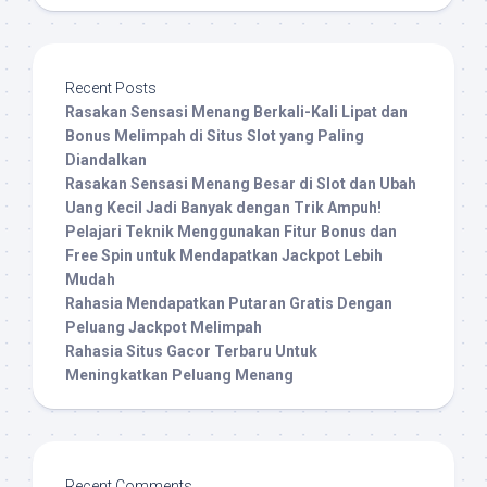
Recent Posts
Rasakan Sensasi Menang Berkali-Kali Lipat dan
Bonus Melimpah di Situs Slot yang Paling
Diandalkan
Rasakan Sensasi Menang Besar di Slot dan Ubah
Uang Kecil Jadi Banyak dengan Trik Ampuh!
Pelajari Teknik Menggunakan Fitur Bonus dan
Free Spin untuk Mendapatkan Jackpot Lebih
Mudah
Rahasia Mendapatkan Putaran Gratis Dengan
Peluang Jackpot Melimpah
Rahasia Situs Gacor Terbaru Untuk
Meningkatkan Peluang Menang
Recent Comments