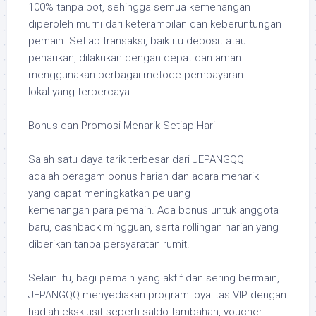
100% tanpa bot, sehingga semua kemenangan
diperoleh murni dari keterampilan dan keberuntungan
pemain. Setiap transaksi, baik itu deposit atau
penarikan, dilakukan dengan cepat dan aman
menggunakan berbagai metode pembayaran
lokal yang terpercaya.
Bonus dan Promosi Menarik Setiap Hari
Salah satu daya tarik terbesar dari JEPANGQQ
adalah beragam bonus harian dan acara menarik
yang dapat meningkatkan peluang
kemenangan para pemain. Ada bonus untuk anggota
baru, cashback mingguan, serta rollingan harian yang
diberikan tanpa persyaratan rumit.
Selain itu, bagi pemain yang aktif dan sering bermain,
JEPANGQQ menyediakan program loyalitas VIP dengan
hadiah eksklusif seperti saldo tambahan, voucher