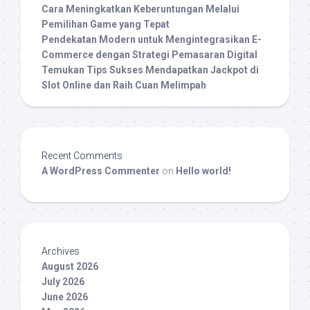
Cara Meningkatkan Keberuntungan Melalui
Pemilihan Game yang Tepat
Pendekatan Modern untuk Mengintegrasikan E-
Commerce dengan Strategi Pemasaran Digital
Temukan Tips Sukses Mendapatkan Jackpot di
Slot Online dan Raih Cuan Melimpah
Recent Comments
A WordPress Commenter
on
Hello world!
Archives
August 2026
July 2026
June 2026