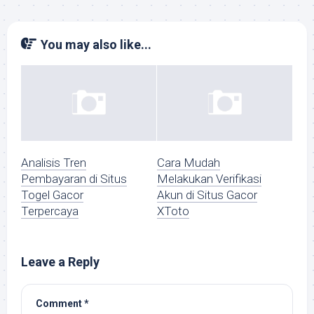
You may also like...
Analisis Tren
Cara Mudah
Pembayaran di Situs
Melakukan Verifikasi
Togel Gacor
Akun di Situs Gacor
Terpercaya
XToto
Leave a Reply
Comment
*