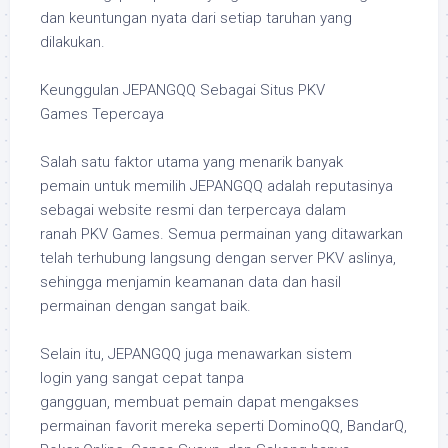
dan keuntungan nyata dari setiap taruhan yang
dilakukan.
Keunggulan JEPANGQQ Sebagai Situs PKV
Games Tepercaya
Salah satu faktor utama yang menarik banyak
pemain untuk memilih JEPANGQQ adalah reputasinya
sebagai website resmi dan terpercaya dalam
ranah PKV Games. Semua permainan yang ditawarkan
telah terhubung langsung dengan server PKV aslinya,
sehingga menjamin keamanan data dan hasil
permainan dengan sangat baik.
Selain itu, JEPANGQQ juga menawarkan sistem
login yang sangat cepat tanpa
gangguan, membuat pemain dapat mengakses
permainan favorit mereka seperti DominoQQ, BandarQ,