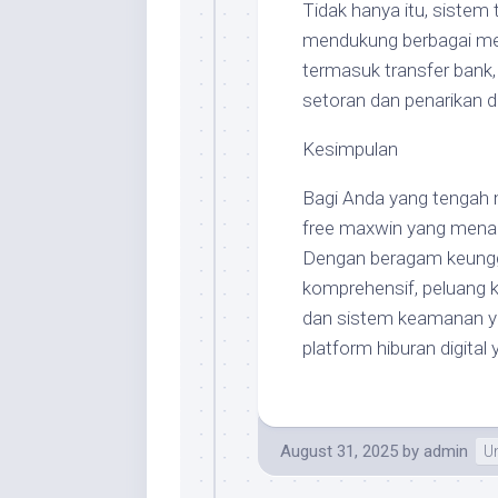
Tidak hanya itu, sistem 
mendukung berbagai met
termasuk transfer bank,
setoran dan penarikan 
Kesimpulan
Bagi Anda yang tengah 
free maxwin yang menar
Dengan beragam keunggu
komprehensif, peluang 
dan sistem keamanan yan
platform hiburan digital
August 31, 2025
by
admin
U