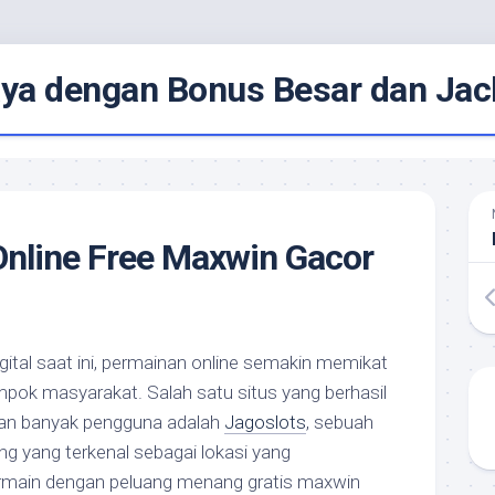
aya dengan Bonus Besar dan Jac
Online Free Maxwin Gacor
ital saat ini, permainan online semakin memikat
mpok masyarakat. Salah satu situs yang berhasil
kan banyak pengguna adalah
Jagoslots
, sebuah
ng yang terkenal sebagai lokasi yang
rmain dengan peluang menang gratis maxwin