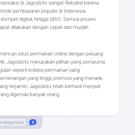
transaksi di Jagoslots sangat fleksibel karena
ode pembayaran populer di Indonesia,
 dompet digital, hingga QRIS. Semua proses
dapat dilakukan dengan cepat dan mudah.
mencari situs permainan online dengan peluang
ik, Jagoslots merupakan pilihan yang sempurna.
lan seperti koleksi permainan yang
kemenangan yang tinggi, promosi yang menarik,
g terjamin, Jagoslots telah berhasil menjadi
 yang digemari banyak orang.
ncategorized
0