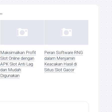
..
Maksimalkan Profit
Peran Software RNG
Slot Online dengan
dalam Menjamin
APK Slot Anti Lag
Keacakan Hasil di
dan Mudah
Situs Slot Gacor
Digunakan