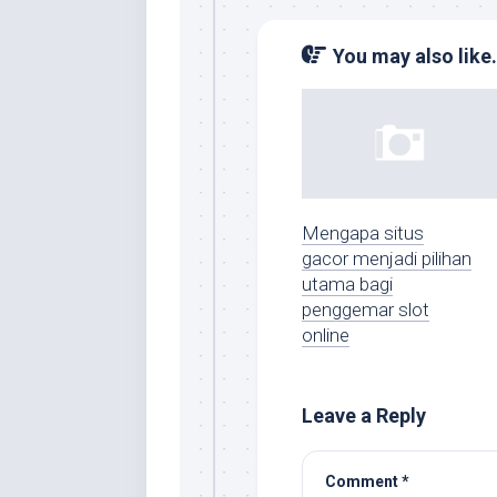
You may also like.
Mengapa situs
gacor menjadi pilihan
utama bagi
penggemar slot
online
Leave a Reply
Comment
*