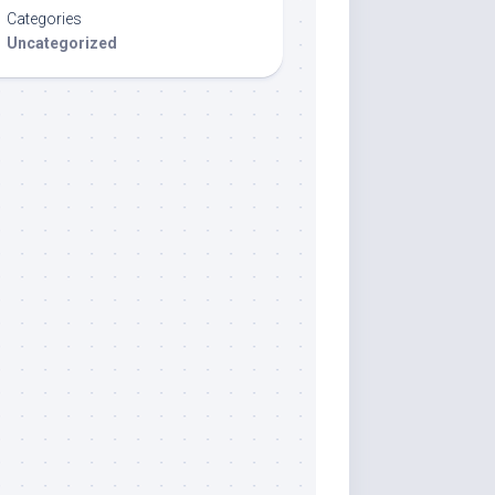
Categories
Uncategorized