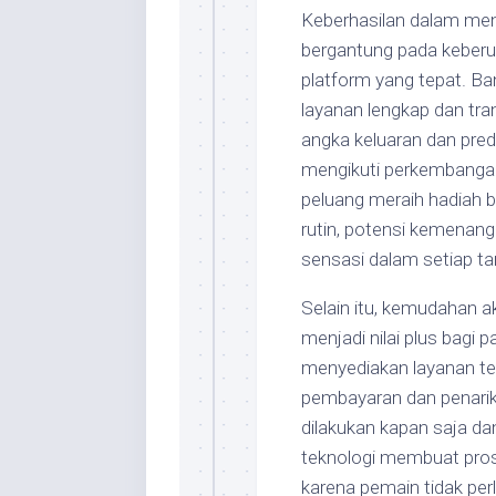
Keberhasilan dalam me
bergantung pada keberun
platform yang tepat. Ba
layanan lengkap dan tra
angka keluaran dan predi
mengikuti perkembanga
peluang meraih hadiah b
rutin, potensi kemenan
sensasi dalam setiap ta
Selain itu, kemudahan a
menjadi nilai plus bagi 
menyediakan layanan t
pembayaran dan penarika
dilakukan kapan saja da
teknologi membuat pro
karena pemain tidak per