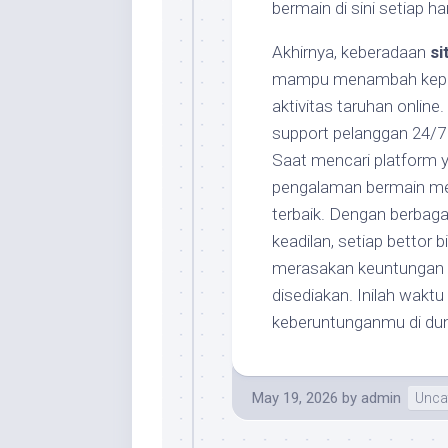
bermain di sini setiap har
Akhirnya, keberadaan
si
mampu menambah keper
aktivitas taruhan onlin
support pelanggan 24/7 
Saat mencari platform 
pengalaman bermain m
terbaik. Dengan berbag
keadilan, setiap bettor
merasakan keuntungan be
disediakan. Inilah waktu
keberuntunganmu di duni
May 19, 2026
by
admin
Unca