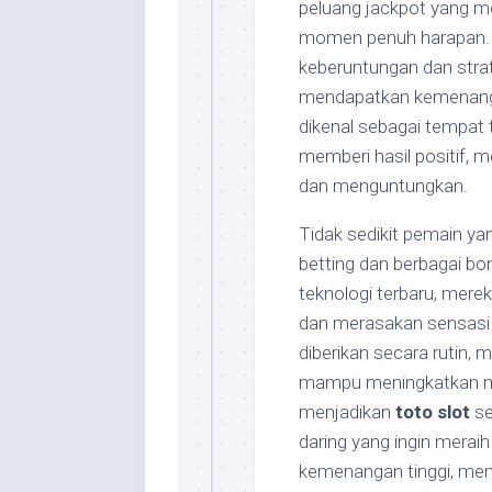
peluang jackpot yang m
momen penuh harapan. 
keberuntungan dan stra
mendapatkan kemenangan
dikenal sebagai tempat
memberi hasil positif,
dan menguntungkan.
Tidak sedikit pemain yan
betting dan berbagai bo
teknologi terbaru, mer
dan merasakan sensasi s
diberikan secara rutin, 
mampu meningkatkan mod
menjadikan
toto slot
se
daring yang ingin merai
kemenangan tinggi, mem