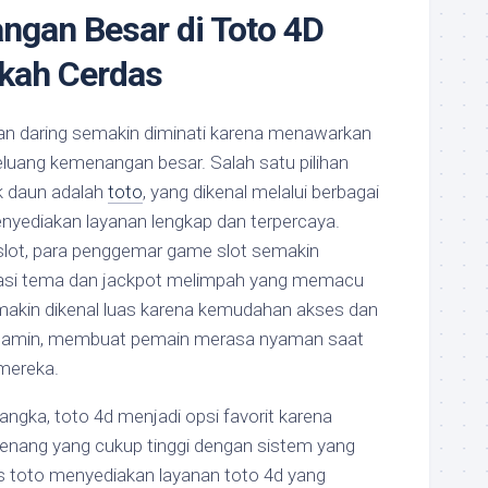
ngan Besar di Toto 4D
kah Cerdas
ian daring semakin diminati karena menawarkan
luang kemenangan besar. Salah satu pilihan
k daun adalah
toto
, yang dikenal melalui berbagai
nyediakan layanan lengkap dan terpercaya.
slot, para penggemar game slot semakin
iasi tema dan jackpot melimpah yang memacu
emakin dikenal luas karena kemudahan akses dan
erjamin, membuat pemain merasa nyaman saat
mereka.
angka, toto 4d menjadi opsi favorit karena
nang yang cukup tinggi dengan sistem yang
us toto menyediakan layanan toto 4d yang