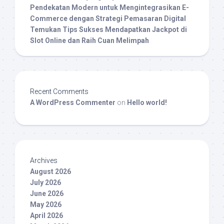
Pendekatan Modern untuk Mengintegrasikan E-
Commerce dengan Strategi Pemasaran Digital
Temukan Tips Sukses Mendapatkan Jackpot di
Slot Online dan Raih Cuan Melimpah
Recent Comments
A WordPress Commenter
on
Hello world!
Archives
August 2026
July 2026
June 2026
May 2026
April 2026