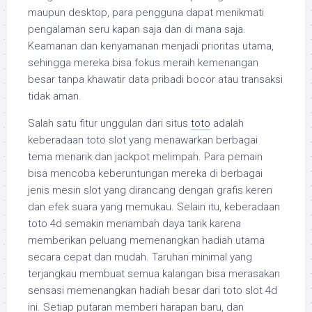
maupun desktop, para pengguna dapat menikmati
pengalaman seru kapan saja dan di mana saja.
Keamanan dan kenyamanan menjadi prioritas utama,
sehingga mereka bisa fokus meraih kemenangan
besar tanpa khawatir data pribadi bocor atau transaksi
tidak aman.
Salah satu fitur unggulan dari situs
toto
adalah
keberadaan toto slot yang menawarkan berbagai
tema menarik dan jackpot melimpah. Para pemain
bisa mencoba keberuntungan mereka di berbagai
jenis mesin slot yang dirancang dengan grafis keren
dan efek suara yang memukau. Selain itu, keberadaan
toto 4d semakin menambah daya tarik karena
memberikan peluang memenangkan hadiah utama
secara cepat dan mudah. Taruhan minimal yang
terjangkau membuat semua kalangan bisa merasakan
sensasi memenangkan hadiah besar dari toto slot 4d
ini. Setiap putaran memberi harapan baru, dan