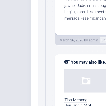
jawab. Jadikan ini seba
begitu, kamu bisa meni
menjaga keseimbangan d
March 26, 2026
by
admin
Un
You may also like.
Tips Menang
Berulang di Slot