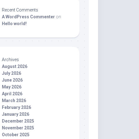
Recent Comments
A WordPress Commenter
on
Hello world!
Archives
August 2026
July 2026
June 2026
May 2026
April 2026
March 2026
February 2026
January 2026
December 2025
November 2025
October 2025