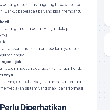
, penting untuk tidak langsung terbawa emosi
tan. Berikut beberapa tips yang bisa membantu:
kecil
masang taruhan besar. Pelajari dulu pola
enya.
oris
nfaatkan hasil keluaran sebelumnya untuk
gkinan angka.
engan bijak
an atau mingguan agar tidak kehilangan kendali.
percaya
el
sering disebut sebagai salah satu referensi
menyediakan sistem yang stabil dan informasi
.
 Perlu Diperhatikan