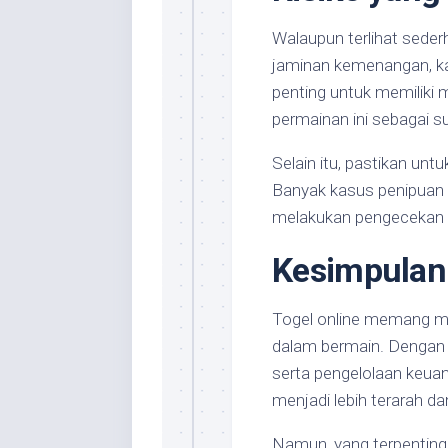
Walaupun terlihat sederh
jaminan kemenangan, kare
penting untuk memiliki m
permainan ini sebagai 
Selain itu, pastikan untu
Banyak kasus penipuan t
melakukan pengecekan t
Kesimpulan
Togel online memang m
dalam bermain. Dengan 
serta pengelolaan keua
menjadi lebih terarah da
Namun, yang terpenting