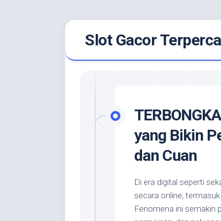
Skip
Slot Gacor Terperc
to
content
TERBONGKAR!
yang Bikin 
dan Cuan
Di era digital seperti s
secara online, termasuk
Fenomena ini semakin p