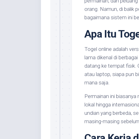
permainan, dan peluang
orang. Namun, di balik 
bagaimana sistem ini bek
Apa Itu Tog
Togel online adalah vers
lama dikenal di berbagai
datang ke tempat fisik
atau laptop, siapa pun b
mana saja.
Permainan ini biasanya 
lokal hingga internasion
undian yang berbeda, s
masing-masing sebelu
Cara Kerja 