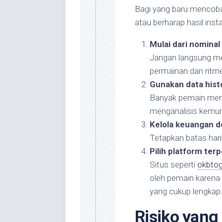
Bagi yang baru mencoba
atau berharap hasil ins
Mulai dari nominal 
Jangan langsung me
permainan dan ritm
Gunakan data hist
Banyak pemain mema
menganalisis kemun
Kelola keuangan d
Tetapkan batas hari
Pilih platform ter
Situs seperti
okbtog
oleh pemain karena 
yang cukup lengkap
Risiko yang