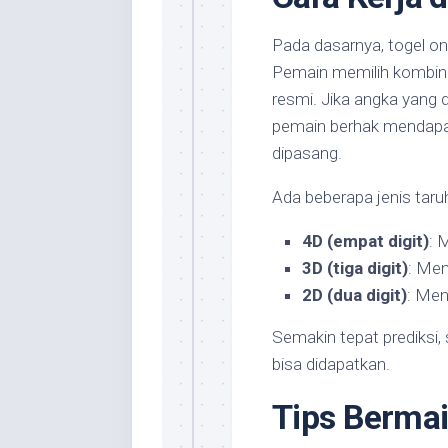
Pada dasarnya, togel on
Pemain memilih kombinas
resmi. Jika angka yang d
pemain berhak mendapat
dipasang.
Ada beberapa jenis tar
4D (empat digit)
: 
3D (tiga digit)
: Me
2D (dua digit)
: Men
Semakin tepat prediksi
bisa didapatkan.
Tips Berma