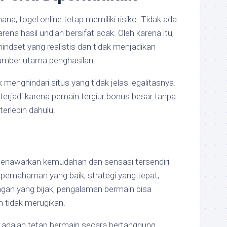
ana, togel online tetap memiliki risiko. Tidak ada
na hasil undian bersifat acak. Oleh karena itu,
indset yang realistis dan tidak menjadikan
sumber utama penghasilan.
k menghindari situs yang tidak jelas legalitasnya.
erjadi karena pemain tergiur bonus besar tanpa
erlebih dahulu.
enawarkan kemudahan dan sensasi tersendiri
pemahaman yang baik, strategi yang tepat,
ngan yang bijak, pengalaman bermain bisa
n tidak merugikan.
 adalah tetap bermain secara bertanggung