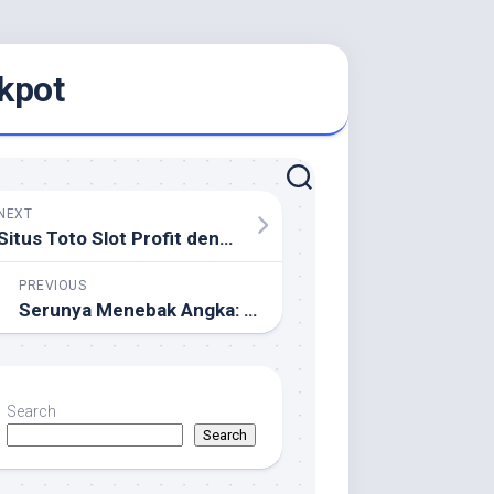
kpot
NEXT
Situs Toto Slot Profit dengan Akses Login Praktis
PREVIOUS
Serunya Menebak Angka: Cara Asyik Menikmati Permainan Togel
Search
Search