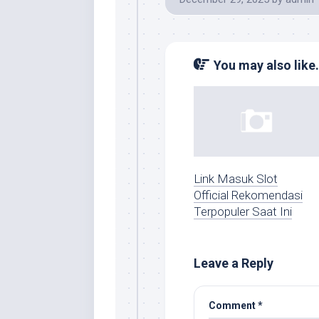
You may also like.
Link Masuk Slot
Official Rekomendasi
Terpopuler Saat Ini
Leave a Reply
Comment
*