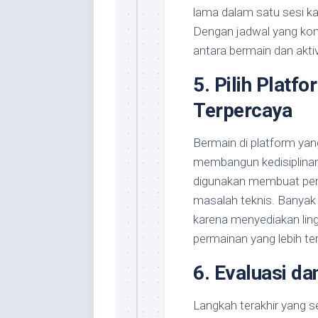
lama dalam satu sesi ka
Dengan jadwal yang ko
antara bermain dan aktiv
5. Pilih Platf
Terpercaya
Bermain di platform ya
membangun kedisiplinan.
digunakan membuat pema
masalah teknis. Banyak
karena menyediakan li
permainan yang lebih te
6. Evaluasi da
Langkah terakhir yang se