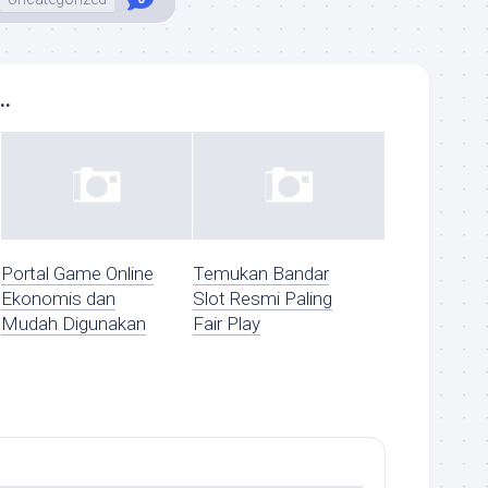
..
Portal Game Online
Temukan Bandar
Ekonomis dan
Slot Resmi Paling
Mudah Digunakan
Fair Play