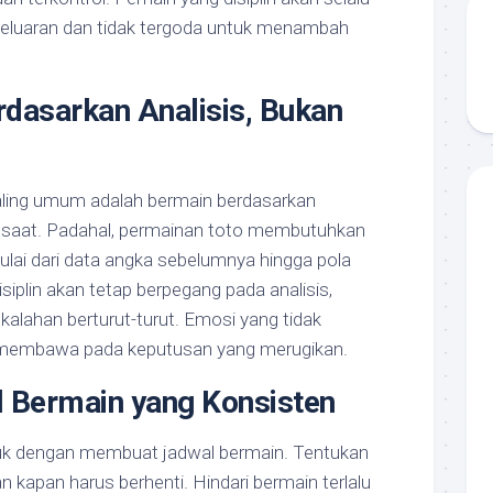
eluaran dan tidak tergoda untuk menambah
rdasarkan Analisis, Bukan
aling umum adalah bermain berdasarkan
esaat. Padahal, permainan toto membutuhkan
ulai dari data angka sebelumnya hingga pola
siplin akan tetap berpegang pada analisis,
alahan berturut-turut. Emosi yang tidak
ng membawa pada keputusan yang merugikan.
l Bermain yang Konsisten
ntuk dengan membuat jadwal bermain. Tentukan
 kapan harus berhenti. Hindari bermain terlalu