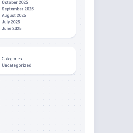
October 2025
September 2025
August 2025
July 2025
June 2025
Categories
Uncategorized