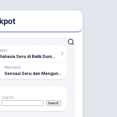
kpot
NEXT
Rahasia Seru di Balik Dunia Togel Digital
PREVIOUS
Sensasi Seru dan Menguntungkan Bermain Slot Online
Search
Search