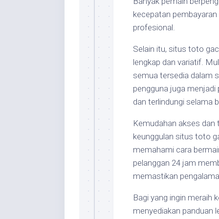
Banyak pemain berpeng
kecepatan pembayaran 
profesional.
Selain itu, situs toto 
lengkap dan variatif. Mul
semua tersedia dalam sa
pengguna juga menjadi 
dan terlindungi selama 
Kemudahan akses dan ta
keunggulan situs toto 
memahami cara bermain
pelanggan 24 jam memb
memastikan pengalama
Bagi yang ingin meraih 
menyediakan panduan le