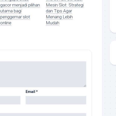
gacor menjadi pilihan
Mesin Slot: Strategi
utama bagi
dan Tips Agar
penggemar slot
Menang Lebih
online
Mudah
Email
*