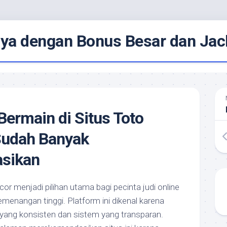
aya dengan Bonus Besar dan Jac
ermain di Situs Toto
Sudah Banyak
sikan
cor menjadi pilihan utama bagi pecinta judi online
menangan tinggi. Platform ini dikenal karena
 yang konsisten dan sistem yang transparan.