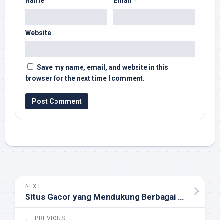
Name
*
Email
*
Website
Save my name, email, and website in this
browser for the next time I comment.
NEXT
Situs Gacor yang Mendukung Berbagai Bahasa untuk Pemain Internasional
PREVIOUS