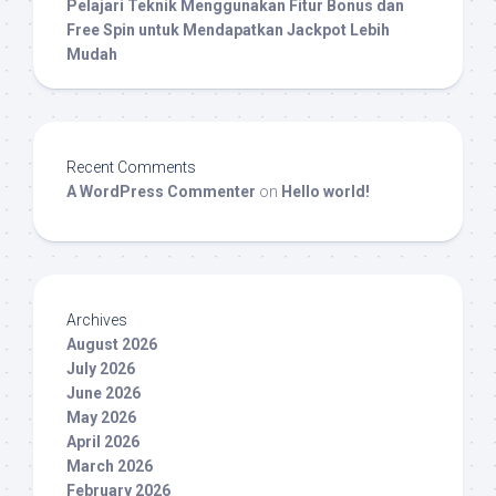
Pelajari Teknik Menggunakan Fitur Bonus dan
Free Spin untuk Mendapatkan Jackpot Lebih
Mudah
Recent Comments
A WordPress Commenter
on
Hello world!
Archives
August 2026
July 2026
June 2026
May 2026
April 2026
March 2026
February 2026