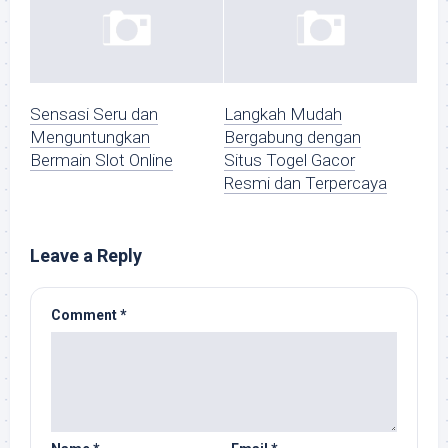
Sensasi Seru dan
Langkah Mudah
Menguntungkan
Bergabung dengan
Bermain Slot Online
Situs Togel Gacor
Resmi dan Terpercaya
Leave a Reply
Comment
*