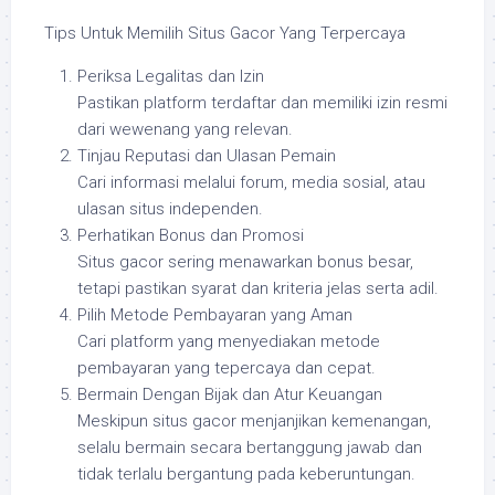
Tips Untuk Memilih Situs Gacor Yang Terpercaya
Periksa Legalitas dan Izin
Pastikan platform terdaftar dan memiliki izin resmi
dari wewenang yang relevan.
Tinjau Reputasi dan Ulasan Pemain
Cari informasi melalui forum, media sosial, atau
ulasan situs independen.
Perhatikan Bonus dan Promosi
Situs gacor sering menawarkan bonus besar,
tetapi pastikan syarat dan kriteria jelas serta adil.
Pilih Metode Pembayaran yang Aman
Cari platform yang menyediakan metode
pembayaran yang tepercaya dan cepat.
Bermain Dengan Bijak dan Atur Keuangan
Meskipun situs gacor menjanjikan kemenangan,
selalu bermain secara bertanggung jawab dan
tidak terlalu bergantung pada keberuntungan.