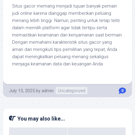
Situs gacor memang menjadi tujuan banyak pemain
judi online karena dianggap memberikan peluang
menang lebih tinggi. Namun, penting untuk tetap teliti
dalam memilih platform agar tidak tertipu serta
memastikan keamanan dan kenyamanan saat bermain.
Dengan memahami karakteristik situs gacor yang
aman dan mengikuti tips pemilihan yang tepat, Anda
dapat meningkatkan peluang menang sekaligus
menjaga keamanan data dan keuangan Anda.
July 13, 2025
by
admin
Uncategorized
0
You may also like...