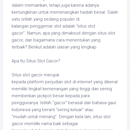
dalam memainkan, tetapi juga karena adanya
kemungkinan untuk memenangkan hadiah besar. Salah
satu istilah yang sedang populer di
kalangan penggemar slot adalah “situs slot
gacor”. Namun, apa yang dimaksud dengan situs slot
gacor, dan bagaimana cara menentukan yang
terbaik? Berikut adalah ulasan yang lengkap.
Apa Itu Situs Slot Gacor?
Situs slot gacor merujuk
kepada platform perjudian slot di internet yang dikenal
memiliki tingkat kemenangan yang tinggi dan sering
memberikan jackpot besar kepada para
penggunanya. Istilah “gacor” berasal dari bahasa gaul
Indonesia yang berarti “sering keluar” atau
“mudah untuk menang”. Dengan kata lain, situs slot
gacor memiliki nama baik sebagai