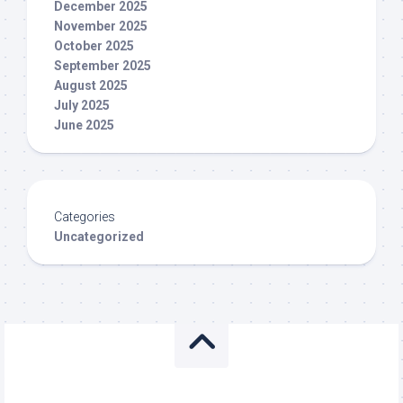
December 2025
November 2025
October 2025
September 2025
August 2025
July 2025
June 2025
Categories
Uncategorized