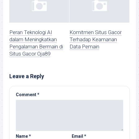
Peran Teknologi AI
Komitmen Situs Gacor
dalam Meningkatkan
Terhadap Keamanan
Pengalaman Bermain di
Data Pemain
Situs Gacor Oja89
Leave a Reply
Comment
*
Name
*
Email
*