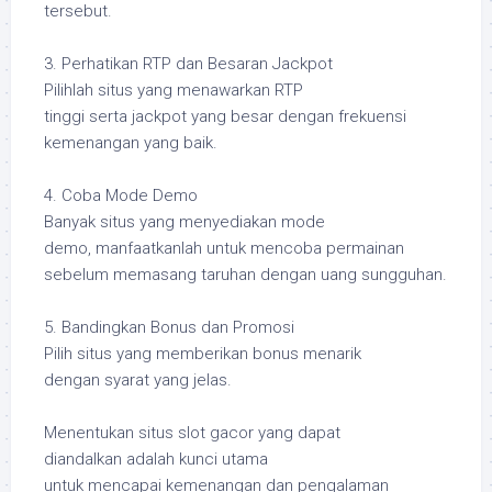
tersebut.
3. Perhatikan RTP dan Besaran Jackpot
Pilihlah situs yang menawarkan RTP
tinggi serta jackpot yang besar dengan frekuensi
kemenangan yang baik.
4. Coba Mode Demo
Banyak situs yang menyediakan mode
demo, manfaatkanlah untuk mencoba permainan
sebelum memasang taruhan dengan uang sungguhan.
5. Bandingkan Bonus dan Promosi
Pilih situs yang memberikan bonus menarik
dengan syarat yang jelas.
Menentukan situs slot gacor yang dapat
diandalkan adalah kunci utama
untuk mencapai kemenangan dan pengalaman