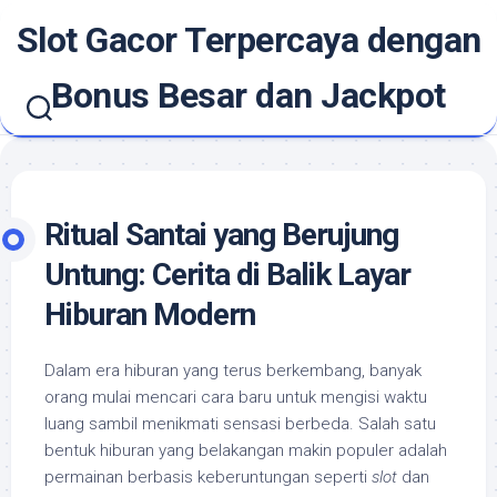
Skip
Slot Gacor Terpercaya dengan
to
content
Bonus Besar dan Jackpot
Ritual Santai yang Berujung
Untung: Cerita di Balik Layar
Hiburan Modern
Dalam era hiburan yang terus berkembang, banyak
orang mulai mencari cara baru untuk mengisi waktu
luang sambil menikmati sensasi berbeda. Salah satu
bentuk hiburan yang belakangan makin populer adalah
permainan berbasis keberuntungan seperti
slot
dan