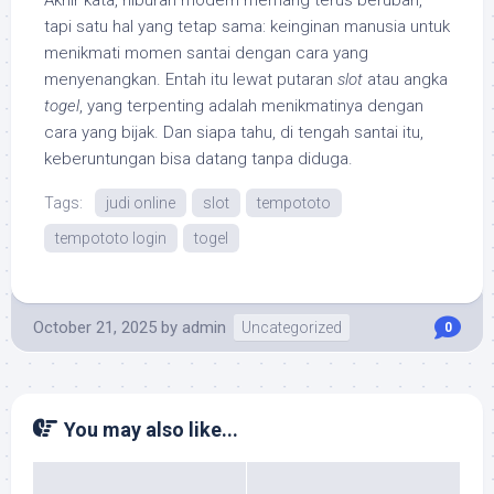
Akhir kata, hiburan modern memang terus berubah,
tapi satu hal yang tetap sama: keinginan manusia untuk
menikmati momen santai dengan cara yang
menyenangkan. Entah itu lewat putaran
slot
atau angka
togel
, yang terpenting adalah menikmatinya dengan
cara yang bijak. Dan siapa tahu, di tengah santai itu,
keberuntungan bisa datang tanpa diduga.
Tags:
judi online
slot
tempototo
tempototo login
togel
October 21, 2025
by
admin
Uncategorized
0
You may also like...