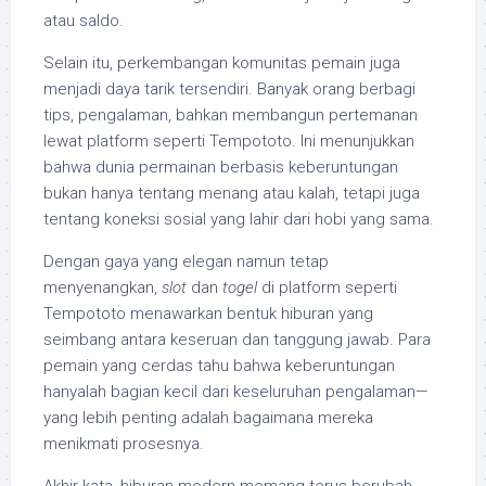
atau saldo.
Selain itu, perkembangan komunitas pemain juga
menjadi daya tarik tersendiri. Banyak orang berbagi
tips, pengalaman, bahkan membangun pertemanan
lewat platform seperti Tempototo. Ini menunjukkan
bahwa dunia permainan berbasis keberuntungan
bukan hanya tentang menang atau kalah, tetapi juga
tentang koneksi sosial yang lahir dari hobi yang sama.
Dengan gaya yang elegan namun tetap
menyenangkan,
slot
dan
togel
di platform seperti
Tempototo menawarkan bentuk hiburan yang
seimbang antara keseruan dan tanggung jawab. Para
pemain yang cerdas tahu bahwa keberuntungan
hanyalah bagian kecil dari keseluruhan pengalaman—
yang lebih penting adalah bagaimana mereka
menikmati prosesnya.