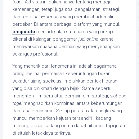
togel
. Aktivitas ini bukan hanya tentang mengejar
kemenangan, tetapi juga soal pengalaman, strategi,
dan tentu saja—sensasi yang membuat adrenalin
berdebar. Di antara berbagai platform yang muncul,
tempototo
menjadi salah satu nama yang cukup
dikenal di kalangan penggemar
judi online
karena
menawarkan suasana bermain yang menyenangkan
sekaligus profesional.
Yang menarik dari fenomena ini adalah bagaimana
orang melihat permainan keberuntungan bukan
sekadar ajang spekulasi, melainkan bentuk hiburan
yang bisa dinikmati dengan bijak. Sama seperti
menonton film seru atau bermain gim strategi,
slot
dan
togel
menghadirkan kombinasi antara keberuntungan
dan rasa penasaran. Setiap putaran atau angka yang
muncul memberikan kejutan tersendiri—kadang
menang besar, kadang cuma dapat hiburan. Tapi justru
di situlah letak daya tariknya.